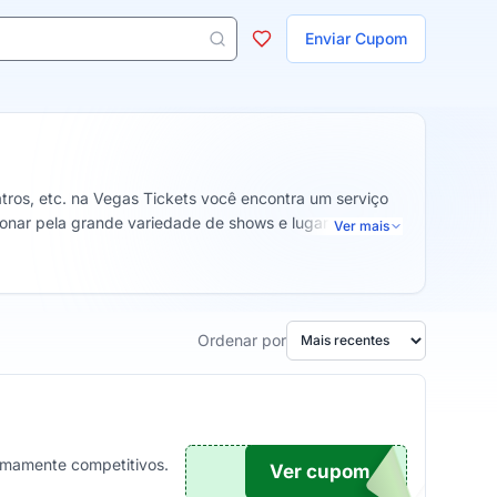
ojas
Enviar Cupom
 aparecem ao digitar 3 letras ou mais.
tros, etc. na Vegas Tickets você encontra um serviço
onar pela grande variedade de shows e lugares.
Ver mais
Ordenar por
emamente competitivos.
Ver cupom
O...