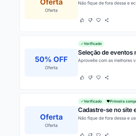
Oferta
Não fique de fora dessa e e
Oferta
Este cupom funcionou
Este cupom não funcion
Verificado
Seleção de eventos n
50% OFF
Aproveite com as melhores 
Oferta
Este cupom funcionou
Este cupom não funcion
Verificado
Primeira comp
Cadastre-se no site
Oferta
Não fique de fora dessa e u
Oferta