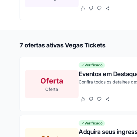
Este cupom funcionou
Este cupom não funcion
7 ofertas ativas Vegas Tickets
Verificado
Eventos em Destaque 
Oferta
Confira todos os detalhes d
Oferta
Este cupom funcionou
Este cupom não funcion
Verificado
Adquira seus ingres