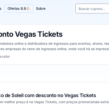
Buscar cupons e l
s
Ofertas 8.8
Sobre
Sugestões de lojas
nto Vegas Tickets
dedora online e distribuidora de ingressos para eventos, shows, tea
s empresas do ramo de ingressos online, onde você irá se impressi
 5 estrelas
avaliar
co de Soleil com desconto no Vegas Tickets
com melhor preço é na Vegas Tickets, com preços promocionais extr