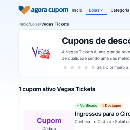
Pular para o conteúdo
Início
Lojas
Categoria
Início
/
Lojas
/
Vegas Tickets
Cupons de desco
A Vegas Tickets é uma grande reven
de qualidade sendo uma das melhore
Sua nota para Vegas Tickets, de 1 a
Seja o primeiro a 
1 estrela
2 estrelas
3 estrelas
4 estrelas
5 estrelas
1 cupom ativo Vegas Tickets
Verificado
Destaque
Ingressos para o Cir
Cupom
Conhecer o Cirdo de Soleil 
Código