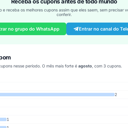
Receba os cupons antes de todo mundo
o e receba os melhores cupons assim que eles saem, sem precisar vo
conferir.
trar no grupo do WhatsApp
Entrar no canal do Te
upom
upons nesse período. O mês mais forte é
agosto
, com 3 cupons.
 últimos 8 anos
2
1
1