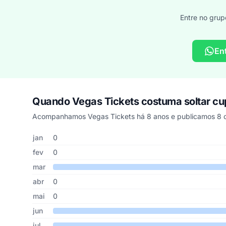
Entre no grup
En
Quando Vegas Tickets costuma soltar c
Acompanhamos Vegas Tickets há 8 anos e publicamos 8 c
Cupons de Vegas Tickets publicados por mês, somando os
Mês
Cupons publicados
Desconto médio
jan
0
fev
0
mar
abr
0
mai
0
jun
jul