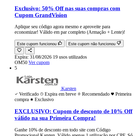
Exclusivo: 50% Off nas suas compras com
Cupom GrandVision
Aplique seu código agora mesmo e aproveite para
economizar! Válido em par completo (Armação + Lente)!
Este cupom funcionou
Este cupom não funcionou
Expira:
31/08/2026
19
usos
utilizados
OM50
Ver cupom
5
Karsten
Verificado
Expira em breve
Recomendado
Primeira
compra
Exclusivo
EXCLUSIVO: Cupom de desconto de 10% Off
válido na sua Primeira Compra!
Ganhe 10% de desconto em todo site com Código
Promocional Karsten. Válido apenas 1 utilização por CPF. Só