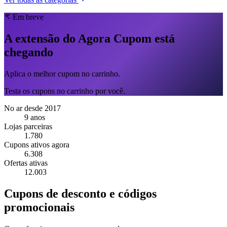
Em breve
A extensão do Agora Cupom está
chegando
Aplica o melhor cupom no carrinho.
Testa os cupons no carrinho por você.
No ar desde 2017
9 anos
Lojas parceiras
1.780
Cupons ativos agora
6.308
Ofertas ativas
12.003
Cupons de desconto e códigos
promocionais