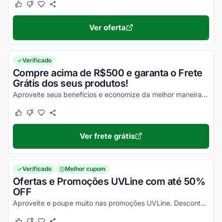
Este cupom funcionou
Este cupom não funcionou
Ver oferta
Verificado
Compre acima de R$500 e garanta o Frete
Grátis dos seus produtos!
Aproveite seus benefícios e economize da melhor maneira possível!
Este cupom funcionou
Este cupom não funcionou
Ver frete grátis
Verificado
Melhor cupom
Ofertas e Promoções UVLine com até 50%
OFF
Aproveite e poupe muito nas promoções UVLine. Descontos já ativos, não precisa de cupom UVLine para desfrutar dessa economia.