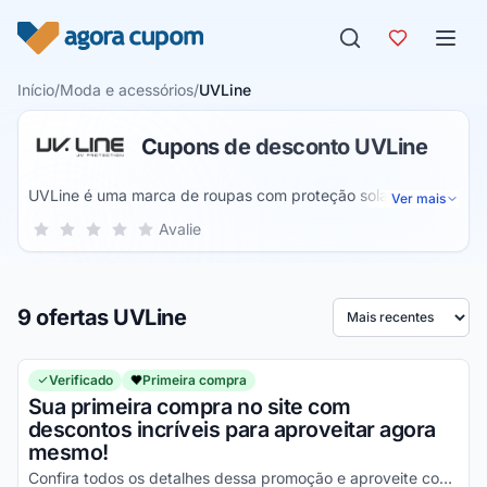
Pular para o conteúdo
Início
/
Moda e acessórios
/
UVLine
Cupons de desconto UVLine
UVLine é uma marca de roupas com proteção solar para o
Ver mais
público feminino, masculino e infantil. O catálogo de peças
Sua nota para UVLine, de 1 a 5 estrelas
Avalie
1 estrela
2 estrelas
3 estrelas
4 estrelas
5 estrelas
inclui camisetas, maiôs, saídas de praia, calças, casacos,
polos, shorts, sungas, vestidos, chapéus, bonés, viseiras,
luvas, bolsas, chinelos, moda fitness etc.
9 ofertas UVLine
Ordenar por
Verificado
Primeira compra
Sua primeira compra no site com
descontos incríveis para aproveitar agora
mesmo!
Confira todos os detalhes dessa promoção e aproveite com vantagens incríveis!