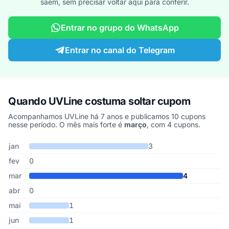
saem, sem precisar voltar aqui para conferir.
Entrar no grupo do WhatsApp
Entrar no canal do Telegram
Quando UVLine costuma soltar cupom
Acompanhamos UVLine há 7 anos e publicamos 10 cupons
nesse período. O mês mais forte é
março
, com 4 cupons.
Cupons de UVLine publicados por mês, somando os últimos 7 ano
Mês
Cupons publicados
Desconto médio
jan
3
fev
0
mar
4
abr
0
mai
1
jun
1