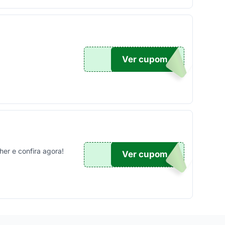
Ver cupom
TICO
er e confira agora!
Ver cupom
TICO