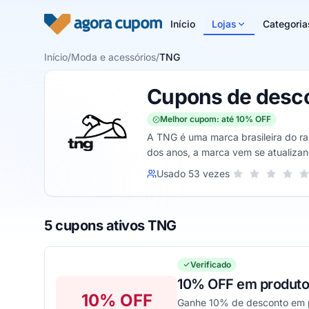
Pular para o conteúdo
Início
Lojas
Categoria
Início
/
Moda e acessórios
/
TNG
Cupons de desc
Melhor cupom: até 10% OFF
A TNG é uma marca brasileira do r
dos anos, a marca vem se atualizan
Sua nota para TNG
Usado 53 vezes
1 estrela
2 estrelas
3 estrel
4 est
5
5 cupons ativos TNG
Verificado
10% OFF em produto
10% OFF
Ganhe 10% de desconto em 