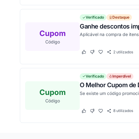
Verificado
Destaque
Ganhe descontos imp
Cupom
Aplicável na compra de itens
Código
2
utilizados
Este cupom funcionou
Este cupom não funcion
Verificado
Imperdível
O Melhor Cupom de
Cupom
Se existe um código promoci
Código
8
utilizados
Este cupom funcionou
Este cupom não funcion