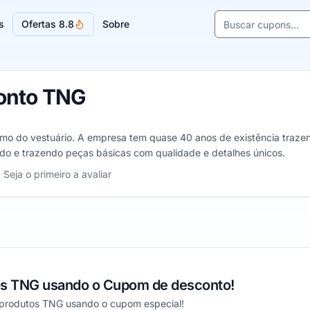
Buscar cupons e l
s
Ofertas 8.8
Sobre
Sugestões de lojas
onto TNG
amo do vestuário. A empresa tem quase 40 anos de existência traze
do e trazendo peças básicas com qualidade e detalhes únicos.
, de 1 a 5 estrelas
Seja o primeiro a avaliar
as
relas
 estrelas
s TNG usando o Cupom de desconto!
produtos TNG usando o cupom especial!