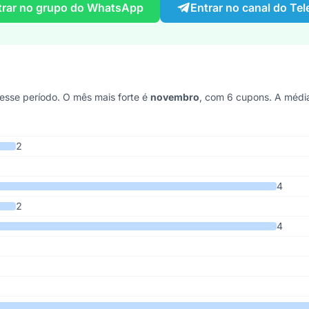
trar no grupo do WhatsApp
Entrar no canal do Te
sse período. O mês mais forte é
novembro
, com 6 cupons. A médi
7 anos
2
4
2
4