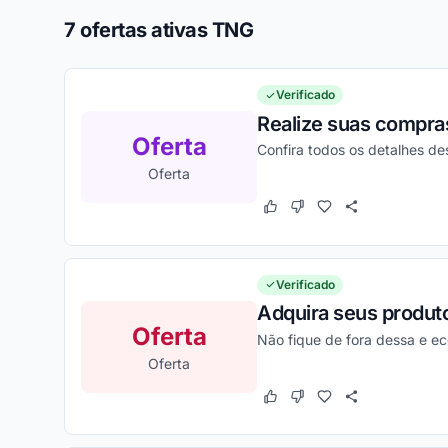
7 ofertas ativas TNG
Verificado
Realize suas compra
Oferta
Confira todos os detalhes d
Oferta
Este cupom funcionou
Este cupom não funcion
Verificado
Adquira seus produt
Oferta
Não fique de fora dessa e e
Oferta
Este cupom funcionou
Este cupom não funcion