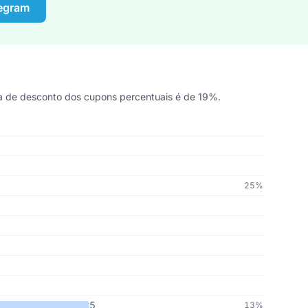
legram
a de desconto dos cupons percentuais é de 19%.
25%
5
13%