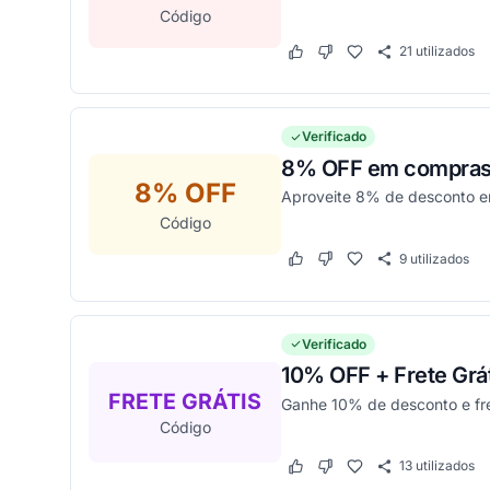
Código
21
utilizados
Este cupom funcionou
Este cupom não funcion
Verificado
8% OFF em compras 
8% OFF
Aproveite 8% de desconto 
Código
9
utilizados
Este cupom funcionou
Este cupom não funcion
Verificado
10% OFF + Frete Grá
FRETE GRÁTIS
Ganhe 10% de desconto e fr
Código
13
utilizados
Este cupom funcionou
Este cupom não funcion