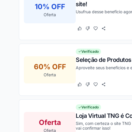
site!
10% OFF
Usufrua desse benefício ago
Oferta
Este cupom funcionou
Este cupom não funcion
Verificado
Seleção de Produtos
60% OFF
Aproveite seus benefícios e
Oferta
Este cupom funcionou
Este cupom não funcion
Verificado
Loja Virtual TNG é C
Oferta
Sim, com certeza o site TNG
vai confirmar isso!
Oferta