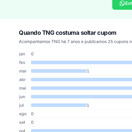
En
Quando TNG costuma soltar cupom
Acompanhamos TNG há 7 anos e publicamos 25 cupons ne
Cupons de TNG publicados por mês, somando os últimos 
Mês
Cupons publicados
Desconto médio
jan
0
fev
mar
1
abr
mai
jun
jul
1
ago
0
set
0
out