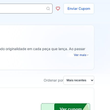
ojas
Enviar Cupom
 aparecem ao digitar 3 letras ou mais.
ndo originalidade em cada peça que lança. Ao passar
Ver mais
Ordenar por
Ver cupom
10