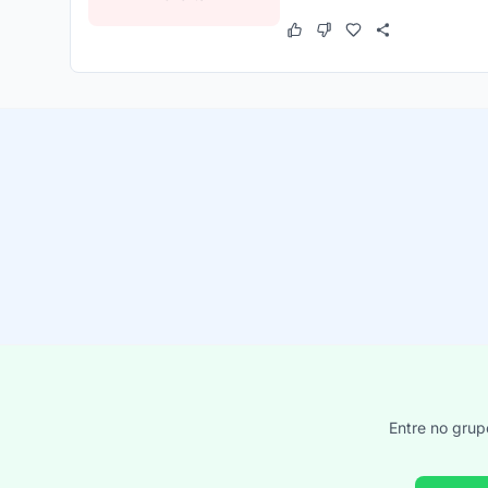
Este cupom funcionou
Este cupom não funcion
Entre no grup