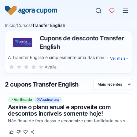
Pular para o conteúdo
Início
/
Cursos
/
Transfer English
Cupons de desconto Transfer
English
A Transfer English é simplesmente uma das maiores
Ver mais
plataformas de ensino de novos idiomas, uma empresa que
Sua nota para Transfer English, de 1 a 5 estrelas
Avalie
1 estrela
2 estrelas
3 estrelas
4 estrelas
5 estrelas
já atua nesse ramo há diversos anos e que certamente será
capaz de lhe fornecer vantagens simplesmente incríveis,
2 cupons Transfer English
onde você conta com o auxílio de profissionais qualificados
Ordenar por
na área e que certamente irão lhe proporcionar um
aprendizado de altíssimo nível sobre a língua inglesa.
Verificado
Assinatura
Assine o plano anual e aproveite com
descontos incríveis somente hoje!
Não fique de fora dessa e economize com facilidade nas suas compras!
Este cupom funcionou
Este cupom não funcionou