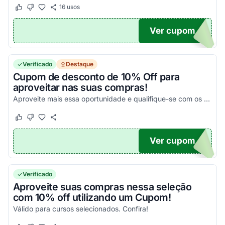
16
usos
Este cupom funcionou
Este cupom não funcionou
Ver cupom
SIVO
Verificado
Destaque
Cupom de desconto de 10% Off para
aproveitar nas suas compras!
Aproveite mais essa oportunidade e qualifique-se com os cursos pelo menor preço possível!
Este cupom funcionou
Este cupom não funcionou
Ver cupom
TEI
Verificado
Aproveite suas compras nessa seleção
com 10% off utilizando um Cupom!
Válido para cursos selecionados. Confira!