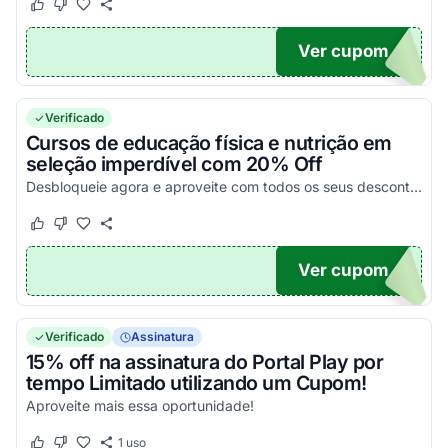
Este cupom funcionou
Este cupom não funcionou
Ver cupom
RTAL
Verificado
Cursos de educação física e nutrição em
seleção imperdível com 20% Off
Desbloqueie agora e aproveite com todos os seus descontos!
Este cupom funcionou
Este cupom não funcionou
Ver cupom
A20
Verificado
Assinatura
15% off na assinatura do Portal Play por
tempo Limitado utilizando um Cupom!
Aproveite mais essa oportunidade!
1
uso