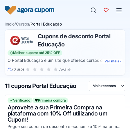
Pular para o conteúdo
Início
/
Cursos
/
Portal Educação
Cupons de desconto Portal
Educação
Melhor cupom: até 25% OFF
O Portal Educação é um site que oferece cursos de
Ver mais
diferentes áreas e permite que as pessoas consigam uma
Sua nota para Portal Educação, de 1 a 5 estrelas
Avalie
70 usos
1 estrela
2 estrelas
3 estrelas
4 estrelas
5 estrelas
capacitação profissional. Ele é um dos primeiros do Brasil a
oferecer formações técnicas, de aperfeiçoamento e idiomas
11 cupons Portal Educação
e já ganhou diversos prêmios. Conta com professores
Ordenar por
experientes de diferentes áreas como renda extra,
negócios, saúde, marketing, comércio, tecnologia e outros.
Verificado
Primeira compra
Aproveite a sua Primeira Compra na
plataforma com 10% Off utilizando um
Cupom!
Pegue seu cupom de desconto e economize 10% na primeira compra por CPF. Aproveite!