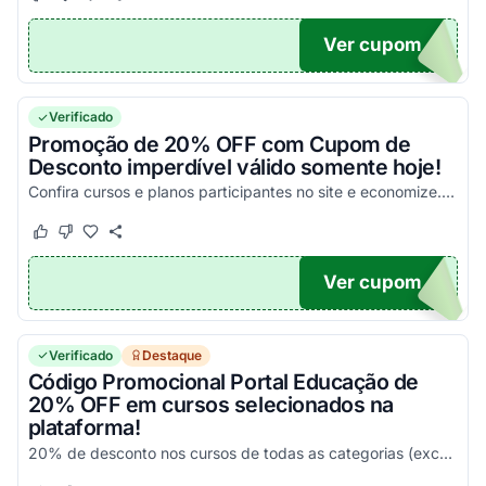
Este cupom funcionou
Este cupom não funcionou
Ver cupom
15
Verificado
Promoção de 20% OFF com Cupom de
Desconto imperdível válido somente hoje!
Confira cursos e planos participantes no site e economize. Copie agora!
Este cupom funcionou
Este cupom não funcionou
Ver cupom
LAY
Verificado
Destaque
Código Promocional Portal Educação de
20% OFF em cursos selecionados na
plataforma!
20% de desconto nos cursos de todas as categorias (exceto USP e Cursos Técnicos e também para os planos do Portal Play). Aproveite!