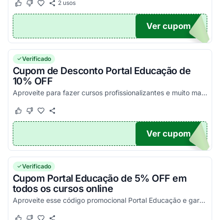
2
usos
Este cupom funcionou
Este cupom não funcionou
Ver cupom
0OFF
Verificado
Cupom de Desconto Portal Educação de
10% OFF
Aproveite para fazer cursos profissionalizantes e muito mais no Portal Educação, totalmente online, e aplique esse voucher para ganhar 10% a mais. Corra!
Este cupom funcionou
Este cupom não funcionou
Ver cupom
10
Verificado
Cupom Portal Educação de 5% OFF em
todos os cursos online
Aproveite esse código promocional Portal Educação e garanta desconto extra de 5% OFF em todo o site. Consulte condições no site e confira já!