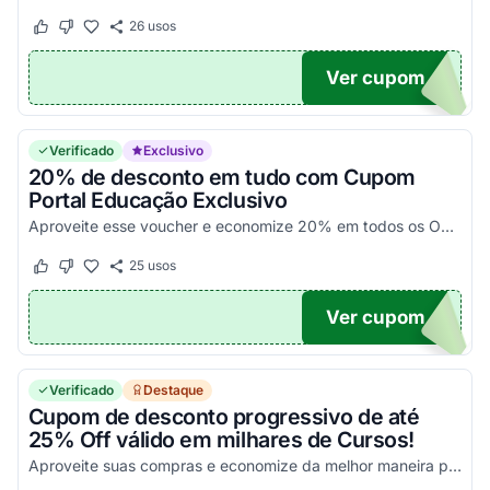
26
usos
Este cupom funcionou
Este cupom não funcionou
Ver cupom
DO10
Verificado
Exclusivo
20% de desconto em tudo com Cupom
Portal Educação Exclusivo
Aproveite esse voucher e economize 20% em todos os One Shot disponíveis. Consulte exceções no site e economize!
25
usos
Este cupom funcionou
Este cupom não funcionou
Ver cupom
OM20
Verificado
Destaque
Cupom de desconto progressivo de até
25% Off válido em milhares de Cursos!
Aproveite suas compras e economize da melhor maneira possível: 1 curso = 15% Off 2 cursos = 20% Off 3 cursos = 25% Off