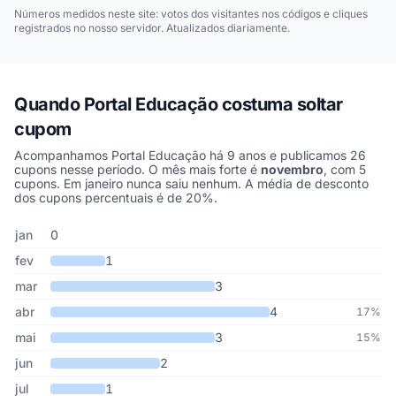
Números medidos neste site: votos dos visitantes nos códigos e cliques
registrados no nosso servidor. Atualizados diariamente.
Quando Portal Educação costuma soltar
cupom
Acompanhamos Portal Educação há 9 anos e publicamos 26
cupons nesse período. O mês mais forte é
novembro
, com 5
cupons. Em janeiro nunca saiu nenhum. A média de desconto
dos cupons percentuais é de 20%.
Cupons de Portal Educação publicados por mês, somando os últi
Mês
Cupons publicados
Desconto médio
jan
0
fev
1
mar
3
abr
4
17%
mai
3
15%
jun
2
jul
1