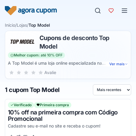
Pular para o conteúdo
Início
/
Lojas
/
Top Model
Cupons de desconto Top
Model
Melhor cupom: até 10% OFF
A Top Model é uma loja online especializada na
Ver mais
comercialização de moda fit e praia. Dessa forma, você
Sua nota para Top Model, de 1 a 5 estrelas
Avalie
1 estrela
2 estrelas
3 estrelas
4 estrelas
5 estrelas
pode encontrar roupas e acessórios de alta qualidade. São
itens de moda fitwear e comfy para o seu dia a dia. Você
1 cupom Top Model
também pode montar o seu biquíni como quiser.
Ordenar por
Verificado
Primeira compra
10% off na primeira compra com Código
Promocional
Cadastre seu e-mail no site e receba o cupom!