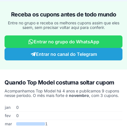
Receba os cupons antes de todo mundo
Entre no grupo e receba os melhores cupons assim que eles
saem, sem precisar voltar aqui para conferir.
Entrar no grupo do WhatsApp
Entrar no canal do Telegram
Quando Top Model costuma soltar cupom
Acompanhamos Top Model há 4 anos e publicamos 9 cupons
nesse período. O mês mais forte é
novembro
, com 3 cupons.
Cupons de Top Model publicados por mês, somando os últimos 4
Mês
Cupons publicados
Desconto médio
jan
0
fev
0
mar
1