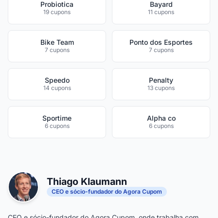
Probiotica
Bayard
19 cupons
11 cupons
Bike Team
Ponto dos Esportes
7 cupons
7 cupons
Speedo
Penalty
14 cupons
13 cupons
Sportime
Alpha co
6 cupons
6 cupons
Thiago Klaumann
CEO e sócio-fundador do Agora Cupom
CEO e sócio-fundador do Agora Cupom, onde trabalha com