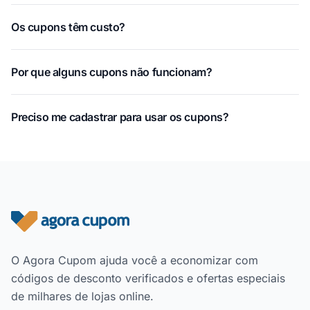
Os cupons têm custo?
Por que alguns cupons não funcionam?
Preciso me cadastrar para usar os cupons?
Rodapé do site
O Agora Cupom ajuda você a economizar com
códigos de desconto verificados e ofertas especiais
de milhares de lojas online.