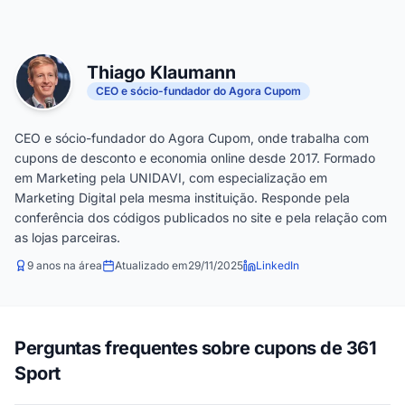
Thiago Klaumann
CEO e sócio-fundador do Agora Cupom
CEO e sócio-fundador do Agora Cupom, onde trabalha com
cupons de desconto e economia online desde 2017. Formado
em Marketing pela UNIDAVI, com especialização em
Marketing Digital pela mesma instituição. Responde pela
conferência dos códigos publicados no site e pela relação com
as lojas parceiras.
9 anos na área
Atualizado em
29/11/2025
LinkedIn
Perguntas frequentes sobre cupons de 361
Sport