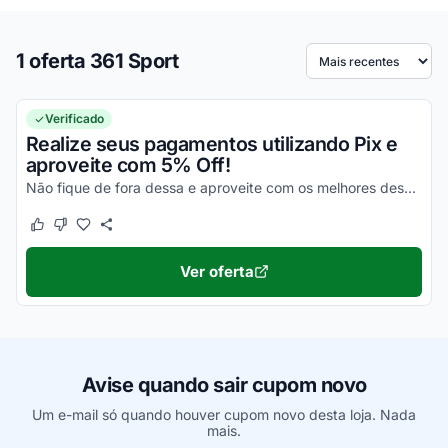
1 oferta 361 Sport
Ordenar por
Verificado
Realize seus pagamentos utilizando Pix e
aproveite com 5% Off!
Não fique de fora dessa e aproveite com os melhores descontos!
Este cupom funcionou
Este cupom não funcionou
Ver oferta
Avise quando sair cupom novo
Um e-mail só quando houver cupom novo desta loja. Nada
mais.