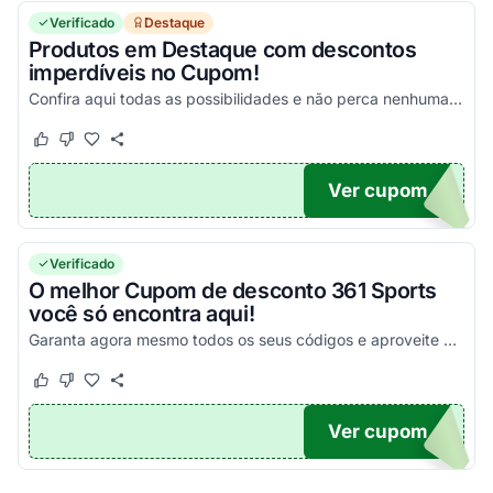
Verificado
Destaque
Produtos em Destaque com descontos
imperdíveis no Cupom!
Confira aqui todas as possibilidades e não perca nenhuma chance de economizar!
Este cupom funcionou
Este cupom não funcionou
Ver cupom
TICO
Verificado
O melhor Cupom de desconto 361 Sports
você só encontra aqui!
Garanta agora mesmo todos os seus códigos e aproveite com as melhores vantagens!
Este cupom funcionou
Este cupom não funcionou
Ver cupom
TICO