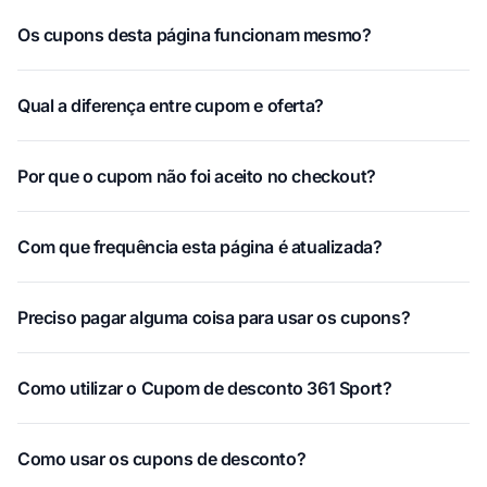
Os cupons desta página funcionam mesmo?
Qual a diferença entre cupom e oferta?
Por que o cupom não foi aceito no checkout?
Com que frequência esta página é atualizada?
Preciso pagar alguma coisa para usar os cupons?
Como utilizar o Cupom de desconto 361 Sport?
Como usar os cupons de desconto?