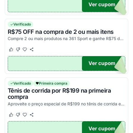
Ver cupom
ENIS
Verificado
R$75 OFF na compra de 2 ou mais itens
Compre 2 ou mais produtos na 361 Sport e ganhe R$75 de desconto. Aproveite a oferta para economizar em suas compras.
Este cupom funcionou
Este cupom não funcionou
Ver cupom
61
Verificado
Primeira compra
Tênis de corrida por R$199 na primeira
compra
Aproveite o preço especial de R$199 no tênis de corrida exclusivo para a primeira compra. Oferta válida por tempo limitado.
Este cupom funcionou
Este cupom não funcionou
Ver cupom
361