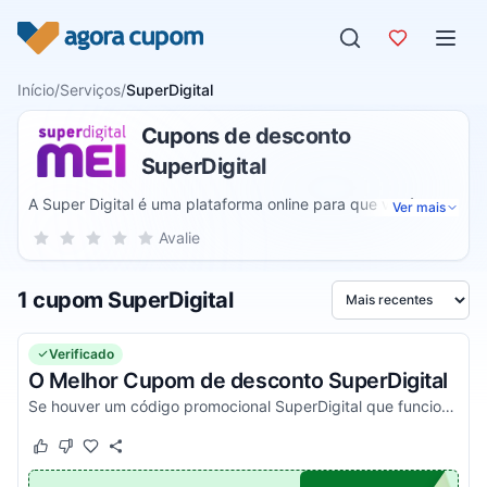
Pular para o conteúdo
Início
/
Serviços
/
SuperDigital
Cupons de desconto
SuperDigital
A Super Digital é uma plataforma online para que você
Ver mais
possa criar uma conta bancária digital. Esta empresa
Sua nota para SuperDigital, de 1 a 5 estrelas
Avalie
1 estrela
2 estrelas
3 estrelas
4 estrelas
5 estrelas
fornece a abertura de contas sem burocracia, sem
necessidade de comprovação de renda e também não
1 cupom SuperDigital
realiza consultas ao SPC ou Serasa.
Ordenar por
Verificado
O Melhor Cupom de desconto SuperDigital
Se houver um código promocional SuperDigital que funciona e é válido, estará aqui no nosso site. Pegue o voucher e veja agora!
Este cupom funcionou
Este cupom não funcionou