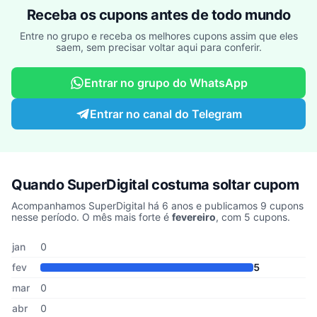
Receba os cupons antes de todo mundo
Entre no grupo e receba os melhores cupons assim que eles
saem, sem precisar voltar aqui para conferir.
Entrar no grupo do WhatsApp
Entrar no canal do Telegram
Quando SuperDigital costuma soltar cupom
Acompanhamos SuperDigital há 6 anos e publicamos 9 cupons
nesse período. O mês mais forte é
fevereiro
, com 5 cupons.
Cupons de SuperDigital publicados por mês, somando os últimos 
Mês
Cupons publicados
Desconto médio
jan
0
fev
5
mar
0
abr
0