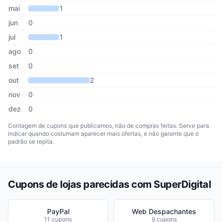
mai
1
jun
0
jul
1
ago
0
set
0
out
2
nov
0
dez
0
Contagem de cupons que publicamos, não de compras feitas. Serve para
indicar quando costumam aparecer mais ofertas, e não garante que o
padrão se repita.
Cupons de lojas parecidas com SuperDigital
PayPal
Web Despachantes
11 cupons
9 cupons