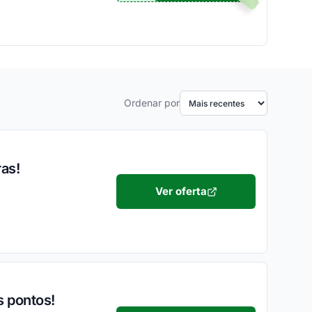
Ordenar por
as!
Ver oferta
s pontos!