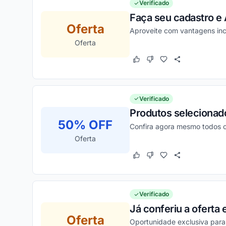
Verificado
Faça seu cadastro e 
Oferta
Aproveite com vantagens inc
Oferta
Este cupom funcionou
Este cupom não funcion
Verificado
Produtos selecionad
50% OFF
Confira agora mesmo todos os
Oferta
Este cupom funcionou
Este cupom não funcion
Verificado
Já conferiu a oferta
Oferta
Oportunidade exclusiva para