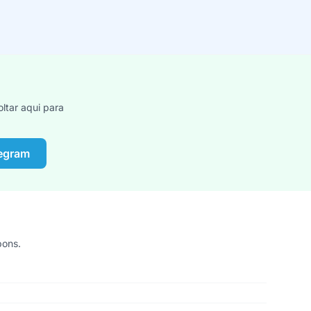
ltar aqui para
legram
pons.