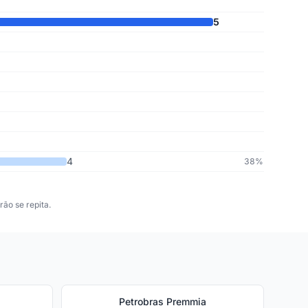
5
4
38%
ão se repita.
Petrobras Premmia