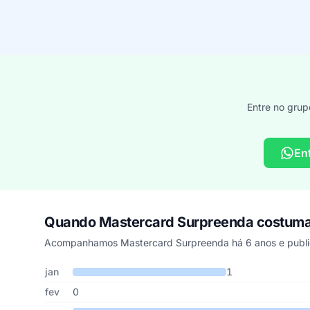
Entre no grup
En
Quando Mastercard Surpreenda costuma
Acompanhamos Mastercard Surpreenda há 6 anos e public
Cupons de Mastercard Surpreenda publicados por mês, s
Mês
Cupons publicados
Desconto médio
jan
1
fev
0