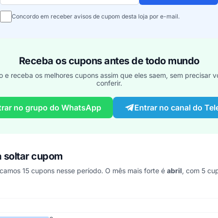
Concordo em receber avisos de cupom desta loja por e-mail.
Receba os cupons antes de todo mundo
o e receba os melhores cupons assim que eles saem, sem precisar vo
conferir.
trar no grupo do WhatsApp
Entrar no canal do Te
 soltar cupom
amos 15 cupons nesse período. O mês mais forte é
abril
, com 5 cu
omando os últimos 6 anos