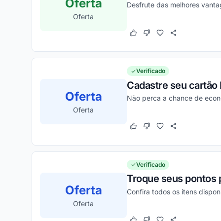
Oferta
Desfrute das melhores vanta
Oferta
Este cupom funcionou
Este cupom não funcion
Verificado
Cadastre seu cartão
Oferta
Não perca a chance de econo
Oferta
Este cupom funcionou
Este cupom não funcion
Verificado
Troque seus pontos 
Oferta
Confira todos os itens dispo
Oferta