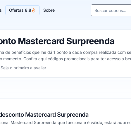
Buscar cupons e l
s
Ofertas 8.8
Sobre
Sugestões de lojas
nto Mastercard Surpreenda
 de benefícios que lhe dá 1 ponto a cada compra realizada com seu
 momento. Confira aqui códigos promocionais para ter acesso a bene
tercard Surpreenda, de 1 a 5 estrelas
Seja o primeiro a avaliar
s
relas
 estrelas
desconto Mastercard Surpreenda
onal Mastercard Surpreenda que funciona e é válido, estará aqui no