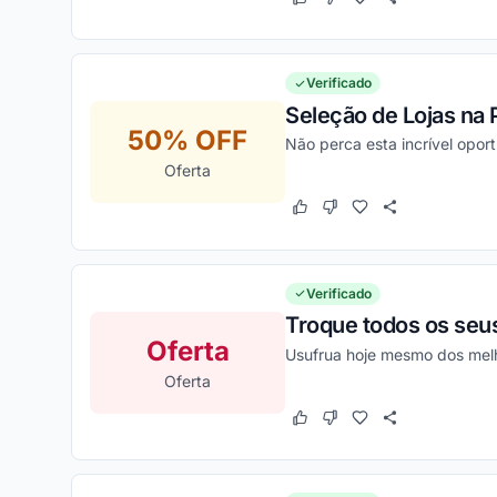
Este cupom funcionou
Este cupom não funcion
Verificado
Seleção de Lojas na
50% OFF
Não perca esta incrível opo
Oferta
Este cupom funcionou
Este cupom não funcion
Verificado
Troque todos os seus
Oferta
Usufrua hoje mesmo dos melh
Oferta
Este cupom funcionou
Este cupom não funcion