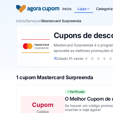
Pular para o conteúdo
Início
Lojas
Categoria
Início
/
Serviços
/
Mastercard Surpreenda
Cupons de desco
Mastercard Surpreenda é o programa
aproveite as melhores promoções do
Agora Cupom.
Sua nota para Mas
Usado 51 vezes
1 estrela
2 estrelas
3 estrela
4 est
5
1 cupom Mastercard Surpreenda
Verificado
O Melhor Cupom de 
Cupom
Se houver um código promoci
voucher e veja agora!
Código