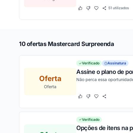
51
utilizados
Este cupom funcionou
Este cupom não funcion
10 ofertas Mastercard Surpreenda
Verificado
Assinatura
Assine o plano de po
Oferta
Não perca essa oportunidade
Oferta
Este cupom funcionou
Este cupom não funcion
Verificado
Opções de itens na p