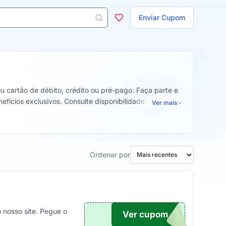
ojas
Enviar Cupom
 aparecem ao digitar 3 letras ou mais.
 cartão de débito, crédito ou pré-pago. Faça parte e
fícios exclusivos. Consulte disponibilidade abaixo no
Ver mais
Ordenar por
 nosso site. Pegue o
Ver cupom
TICO