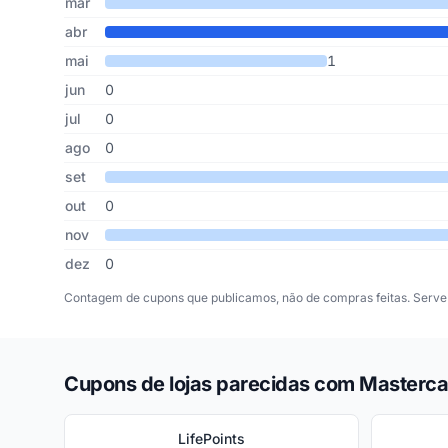
mar
abr
mai
1
jun
0
jul
0
ago
0
set
out
0
nov
dez
0
Contagem de cupons que publicamos, não de compras feitas. Serve 
Cupons de lojas parecidas com Masterc
LifePoints