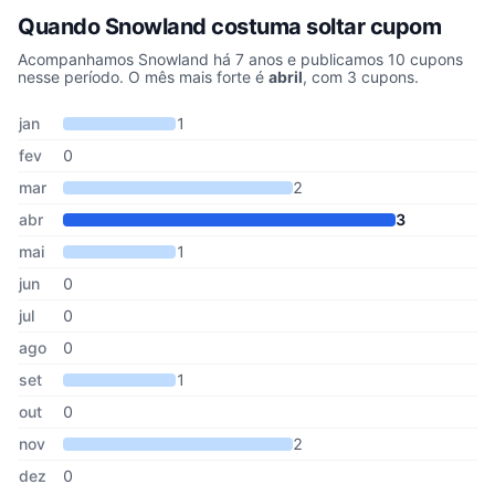
Quando Snowland costuma soltar cupom
Acompanhamos Snowland há 7 anos e publicamos 10 cupons
nesse período. O mês mais forte é
abril
, com 3 cupons.
Cupons de Snowland publicados por mês, somando os últimos 7 
Mês
Cupons publicados
Desconto médio
jan
1
fev
0
mar
2
abr
3
mai
1
jun
0
jul
0
ago
0
set
1
out
0
nov
2
dez
0