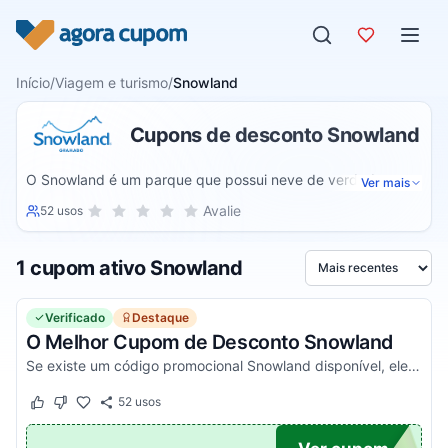
Pular para o conteúdo
Início
/
Viagem e turismo
/
Snowland
Cupons de desconto Snowland
O Snowland é um parque que possui neve de verdade e
Ver mais
fica localizado na cidade de Gramado. Ele oferece diversão
Sua nota para Snowland, de 1 a 5 estrelas
Avalie
52 usos
1 estrela
2 estrelas
3 estrelas
4 estrelas
5 estrelas
para pessoas de todas as idades o ano inteiro. Dentre suas
atrações estão a Montanha de Neve, Show de luzes, Show
1 cupom ativo Snowland
de patinação e outros. Em alguns ambientes, a temperatura
Ordenar por
chega a -5ºC.
Verificado
Destaque
O Melhor Cupom de Desconto Snowland
Se existe um código promocional Snowland disponível, ele estará aqui no Agora Cupom. Pegue o voucher e confira agora!
52
usos
Este cupom funcionou
Este cupom não funcionou