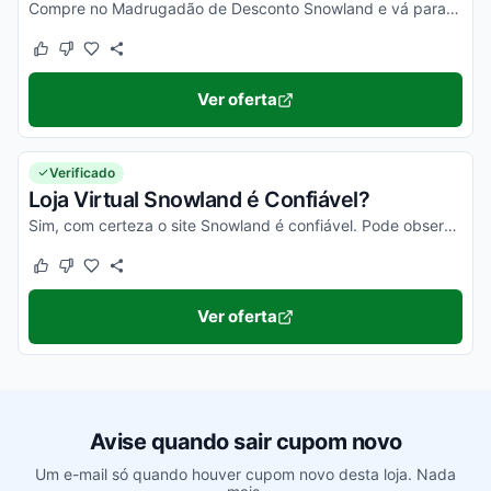
Compre no Madrugadão de Desconto Snowland e vá para Gramado curtir neve de verdade! As melhores ofertas e promoções Snowland para encontrar itens com a maior economia estão aqui!
Este cupom funcionou
Este cupom não funcionou
Ver oferta
Verificado
Loja Virtual Snowland é Confiável?
Sim, com certeza o site Snowland é confiável. Pode observar no Reclame Aqui Snowland, ler as opiniões dos consumidores que você vai confirmar isso!
Este cupom funcionou
Este cupom não funcionou
Ver oferta
Avise quando sair cupom novo
Um e-mail só quando houver cupom novo desta loja. Nada