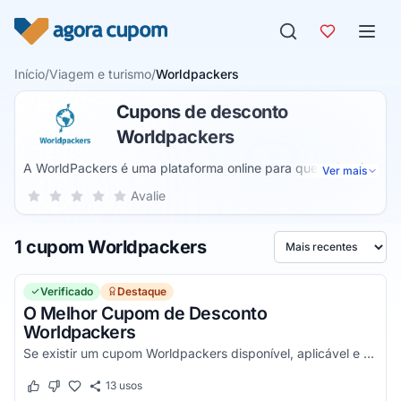
Pular para o conteúdo
Início
/
Viagem e turismo
/
Worldpackers
Cupons de desconto
Worldpackers
A WorldPackers é uma plataforma online para quem deseja
Ver mais
viver experiências no exterior através de programas de
Sua nota para Worldpackers, de 1 a 5 estrelas
Avalie
1 estrela
2 estrelas
3 estrelas
4 estrelas
5 estrelas
voluntariado. São várias aulas produzidas pelos viajantes
para que você possa se preparar e aprender sobre como
1 cupom Worldpackers
ter um estilo de vida mais livre e flexível.
Ordenar por
Verificado
Destaque
O Melhor Cupom de Desconto
Worldpackers
Se existir um cupom Worldpackers disponível, aplicável e vigente, ele estará aqui no Agora Cupom. Pegue o código e confira agora!
13
usos
Este cupom funcionou
Este cupom não funcionou