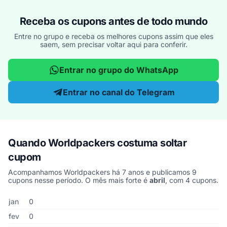
Receba os cupons antes de todo mundo
Entre no grupo e receba os melhores cupons assim que eles
saem, sem precisar voltar aqui para conferir.
Entrar no grupo do WhatsApp
Entrar no canal do Telegram
Quando Worldpackers costuma soltar
cupom
Acompanhamos Worldpackers há 7 anos e publicamos 9
cupons nesse período. O mês mais forte é
abril
, com 4 cupons.
Cupons de Worldpackers publicados por mês, somando os último
Mês
Cupons publicados
Desconto médio
jan
0
fev
0