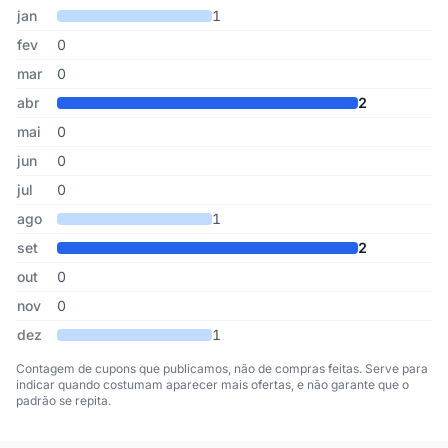
Cupons de Skate dos Sonhos publicados por mês, somando os últ
Mês
Cupons publicados
Desconto médio
jan
1
fev
0
mar
0
abr
2
mai
0
jun
0
jul
0
ago
1
set
2
out
0
nov
0
dez
1
Contagem de cupons que publicamos, não de compras feitas. Serve para
indicar quando costumam aparecer mais ofertas, e não garante que o
padrão se repita.