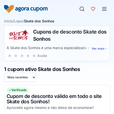
Pular para o conteúdo
Início
/
Lojas
/
Skate dos Sonhos
Cupons de desconto Skate dos
Sonhos
A Skate dos Sonhos é uma marca especializada em
Ver mais
streetwear e focada nos amantes do skate. Ele possui
Sua nota para Skate dos Sonhos, de 1 a 5 estrelas
Avalie
1 estrela
2 estrelas
3 estrelas
4 estrelas
5 estrelas
vestuários que podem ser usados no cotidiano e também
para a prática do esporte. Além disso, vende skates e
1 cupom ativo Skate dos Sonhos
acessórios que podem ser usados na montagem dos
equipamentos e para a proteção.
Ordenar por
Verificado
Cupom de desconto válido em todo o site
Skate dos Sonhos!
Aproveite agora mesmo e não deixe de economizar!