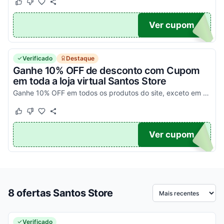
Este cupom funcionou
Este cupom não funcionou
20
Ver cupom
Verificado
Destaque
Ganhe 10% OFF de desconto com Cupom
em toda a loja virtual Santos Store
Ganhe 10% OFF em todos os produtos do site, exceto em camisas de jogo. Pegue o seu cupom e digite o código no carrinho e garanta seu desconto!
Este cupom funcionou
Este cupom não funcionou
10
Ver cupom
8 ofertas Santos Store
Ordenar por
Verificado