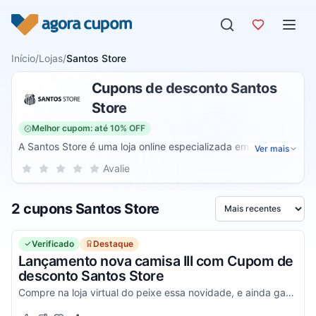
Pular para o conteúdo
Início
/
Lojas
/
Santos Store
Cupons de desconto Santos
Store
Melhor cupom: até 10% OFF
A Santos Store é uma loja online especializada em artigos
Ver mais
esportivos deste time. Assim, através dele, você pode
Sua nota para Santos Store, de 1 a 5 estrelas
Avalie
1 estrela
2 estrelas
3 estrelas
4 estrelas
5 estrelas
encontrar camisetas, bermudas, chuteiras e diversos outros
produtos femininos, masculinos e infantis para você ou para
2 cupons Santos Store
presentear.
Ordenar por
Verificado
Destaque
Lançamento nova camisa III com Cupom de
desconto Santos Store
Compre na loja virtual do peixe essa novidade, e ainda ganhe desconto extra com o voucher. Aplique agora!