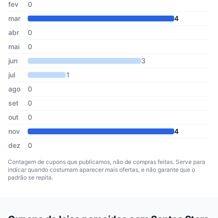
fev
0
mar
4
abr
0
mai
0
jun
3
jul
1
ago
0
set
0
out
0
nov
4
dez
0
Contagem de cupons que publicamos, não de compras feitas. Serve para
indicar quando costumam aparecer mais ofertas, e não garante que o
padrão se repita.