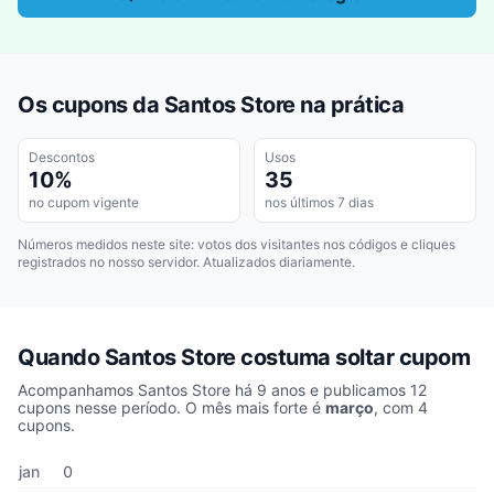
Os cupons da Santos Store na prática
Descontos
Usos
10%
35
no cupom vigente
nos últimos 7 dias
Números medidos neste site: votos dos visitantes nos códigos e cliques
registrados no nosso servidor. Atualizados diariamente.
Quando Santos Store costuma soltar cupom
Acompanhamos Santos Store há 9 anos e publicamos 12
cupons nesse período. O mês mais forte é
março
, com 4
cupons.
Cupons de Santos Store publicados por mês, somando os últimos
Mês
Cupons publicados
Desconto médio
jan
0