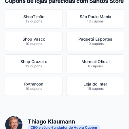
Cupons de lojas parecidas com Santos Store
ShopTimão
São Paulo Mania
12 cupons
13 cupons
Shop Vasco
Paquetá Esportes
10 cupons
10 cupons
Shop Cruzeiro
Mormaii Oficial
13 cupons
8 cupons
Rythmoon
Loja do Inter
10 cupons
15 cupons
Thiago Klaumann
CEO e sócio-fundador do Agora Cupom