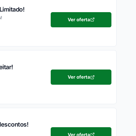
Limitado!
s!
Ver oferta
itar!
Ver oferta
descontos!
Ver oferta