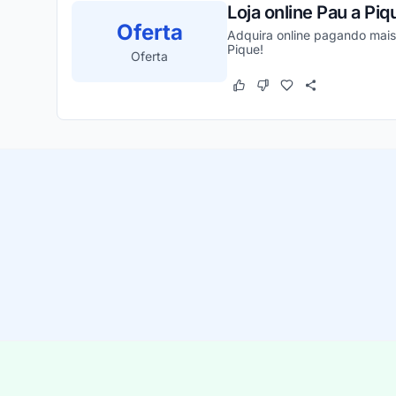
Loja online Pau a Pi
Oferta
Adquira online pagando mais b
Pique!
Oferta
Este cupom funcionou
Este cupom não funcion