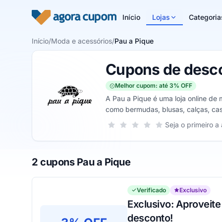
Pular para o conteúdo
Início
Lojas
Categoria
Início
/
Moda e acessórios
/
Pau a Pique
Cupons de desco
Melhor cupom: até 3% OFF
A Pau a Pique é uma loja online de
como bermudas, blusas, calças, casa
óculos de sol etc.
Sua nota para Pau a Pique, de 1 a 5 
Seja o primeiro a 
1 estrela
2 estrelas
3 estrelas
4 estrelas
5 estrelas
2 cupons Pau a Pique
Verificado
Exclusivo
Exclusivo: Aproveite
desconto!