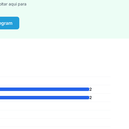
ltar aqui para
legram
2
2