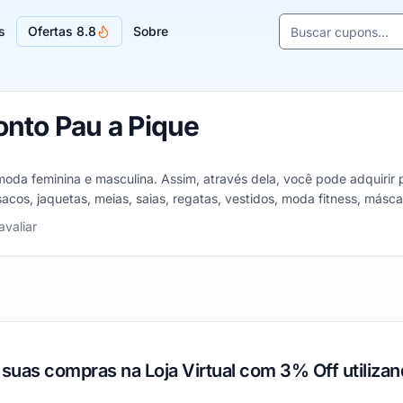
Buscar cupons e l
s
Ofertas 8.8
Sobre
Sugestões de lojas
nto Pau a Pique
 moda feminina e masculina. Assim, através dela, você pode adquiri
cos, jaquetas, meias, saias, regatas, vestidos, moda fitness, másca
estrelas
avaliar
 suas compras na Loja Virtual com 3% Off utiliz