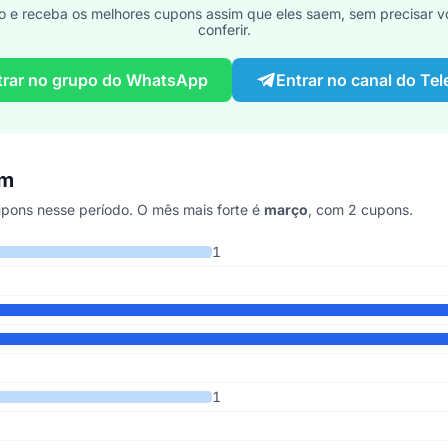
o e receba os melhores cupons assim que eles saem, sem precisar vo
conferir.
trar no grupo do WhatsApp
Entrar no canal do Te
om
pons nesse período. O mês mais forte é
março
, com 2 cupons.
ltimos 5 anos
1
1