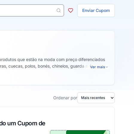
ojas
Enviar Cupom
 aparecem ao digitar 3 letras ou mais.
r produtos que estão na moda com preço diferenciados
ras, cuecas, polos, bonés, chinelos, guarda máscara,
Ver mais
Ordenar por
ando um Cupom de