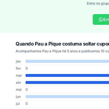
Entre no grup
En
Quando Pau a Pique costuma soltar cup
Acompanhamos Pau a Pique há 5 anos e publicamos 10 cu
Cupons de Pau a Pique publicados por mês, somando os ú
Mês
Cupons publicados
Desconto médio
jan
fev
0
mar
abr
mai
0
jun
jul
0