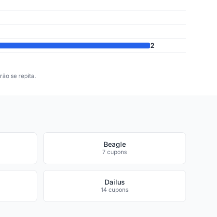
2
ão se repita.
Beagle
7 cupons
Dailus
14 cupons