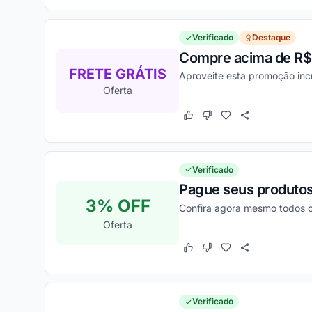
Verificado
Destaque
Compre acima de R$39
FRETE GRÁTIS
Aproveite esta promoção incr
Oferta
Este cupom funcionou
Este cupom não funcion
Verificado
Pague seus produtos 
3% OFF
Confira agora mesmo todos o
Oferta
Este cupom funcionou
Este cupom não funcion
Verificado