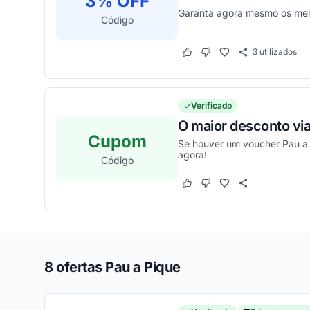
3% OFF
Garanta agora mesmo os mel
Código
3
utilizados
Este cupom funcionou
Este cupom não funcion
Verificado
O maior desconto vi
Cupom
Se houver um voucher Pau a 
agora!
Código
Este cupom funcionou
Este cupom não funcion
8 ofertas Pau a Pique