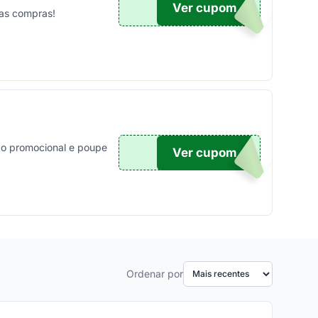
Ver cupom
UPOM
as compras!
go promocional e poupe
Ver cupom
TICO
Ordenar por