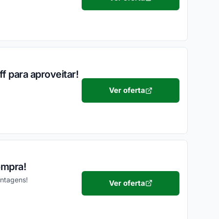
f para aproveitar!
Ver oferta
ompra!
antagens!
Ver oferta