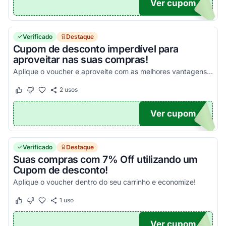
Ver cupom
00
Verificado
Destaque
Cupom de desconto imperdível para
aproveitar nas suas compras!
Aplique o voucher e aproveite com as melhores vantagens agora mesmo!
2
usos
Este cupom funcionou
Este cupom não funcionou
Ver cupom
IDOR
Verificado
Destaque
Suas compras com 7% Off utilizando um
Cupom de desconto!
Aplique o voucher dentro do seu carrinho e economize!
1
uso
Este cupom funcionou
Este cupom não funcionou
Ver cupom
OX