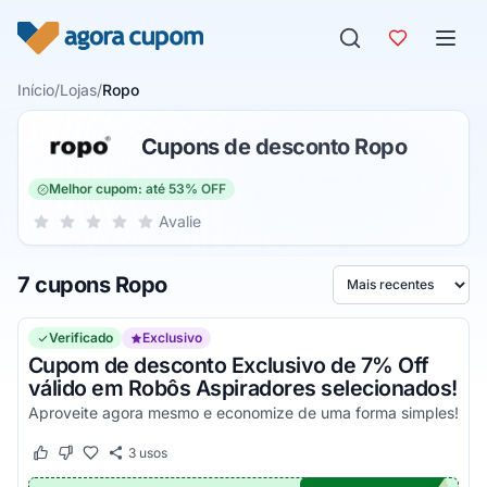
Pular para o conteúdo
Início
/
Lojas
/
Ropo
Cupons de desconto Ropo
Melhor cupom: até 53% OFF
Sua nota para Ropo, de 1 a 5 estrelas
Avalie
1 estrela
2 estrelas
3 estrelas
4 estrelas
5 estrelas
7 cupons Ropo
Ordenar por
Verificado
Exclusivo
Cupom de desconto Exclusivo de 7% Off
válido em Robôs Aspiradores selecionados!
Aproveite agora mesmo e economize de uma forma simples!
3
usos
Este cupom funcionou
Este cupom não funcionou