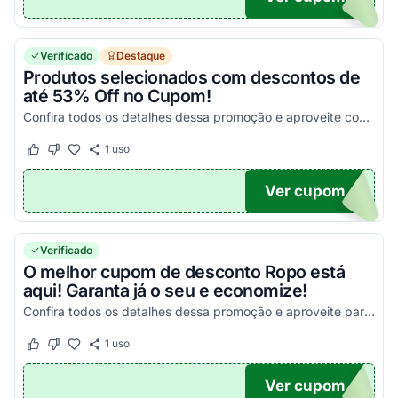
Verificado
Destaque
Produtos selecionados com descontos de
até 53% Off no Cupom!
Confira todos os detalhes dessa promoção e aproveite com as melhores vantagens!
1
uso
Este cupom funcionou
Este cupom não funcionou
Ver cupom
ALE
Verificado
O melhor cupom de desconto Ropo está
aqui! Garanta já o seu e economize!
Confira todos os detalhes dessa promoção e aproveite para economizar!
1
uso
Este cupom funcionou
Este cupom não funcionou
Ver cupom
TICO