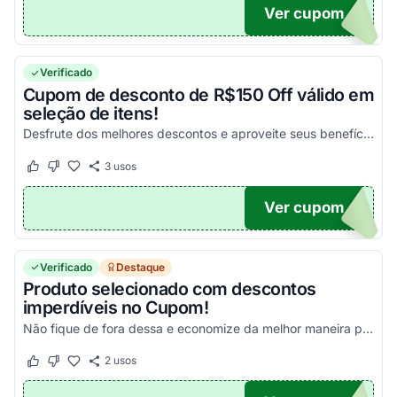
Ver cupom
UPOM
Verificado
Cupom de desconto de R$150 Off válido em
seleção de itens!
Desfrute dos melhores descontos e aproveite seus benefícios com esse cupom!
3
usos
Este cupom funcionou
Este cupom não funcionou
Ver cupom
150
Verificado
Destaque
Produto selecionado com descontos
imperdíveis no Cupom!
Não fique de fora dessa e economize da melhor maneira possível!
2
usos
Este cupom funcionou
Este cupom não funcionou