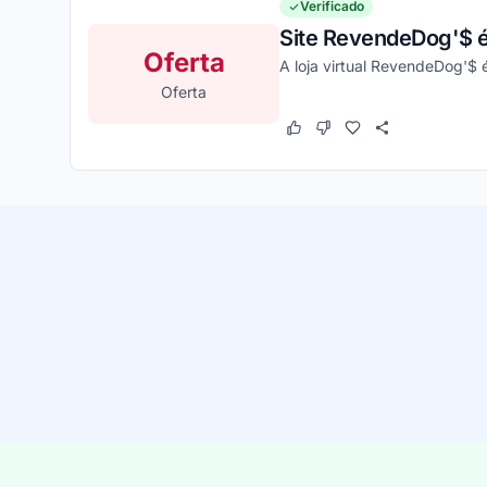
Verificado
Site RevendeDog'$ é 
Oferta
A loja virtual RevendeDog'$ 
Oferta
Este cupom funcionou
Este cupom não funcion