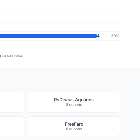
4
30%
ão se repita.
RsDiscus Aquários
8 cupons
FreeFaro
8 cupons