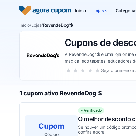
Pular para o conteúdo
Início
Lojas
Categoria
Início
/
Lojas
/
RevendeDog'$
Cupons de desc
A RevendeDog' $ é uma loja online e
mágica, eco tapetes, educadores de 
de fezes, bebedouros e comedouro
Sua nota para RevendeDog'$, de 1 a
Seja o primeiro a 
1 estrela
2 estrelas
3 estrelas
4 estrelas
5 estrelas
1 cupom ativo RevendeDog'$
Verificado
O melhor desconto
Cupom
Se houver um código promoci
confira agora!
Código