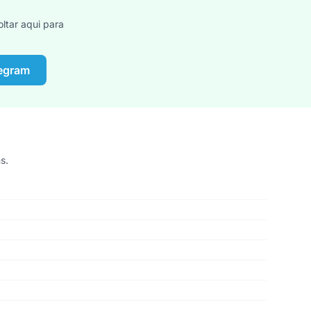
ltar aqui para
legram
s.