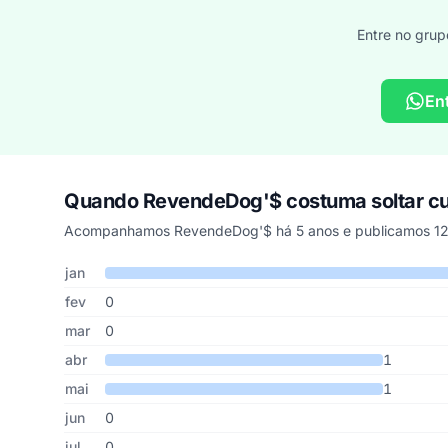
Entre no grup
En
Quando RevendeDog'$ costuma soltar 
Acompanhamos RevendeDog'$ há 5 anos e publicamos 12 
Cupons de RevendeDog'$ publicados por mês, somando os
Mês
Cupons publicados
Desconto médio
jan
fev
0
mar
0
abr
1
mai
1
jun
0
jul
0