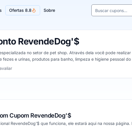
Buscar cupons e l
s
Ofertas 8.8
Sobre
Sugestões de lojas
onto RevendeDog'$
specializada no setor de pet shop. Através dela você pode realizar 
fezes e urinas, produtos para banho, limpeza e higiene pessoal do s
s.
 5 estrelas
avaliar
 com Cupom RevendeDog'$
onal RevendeDog'$ que funciona, ele estará aqui na nossa página.