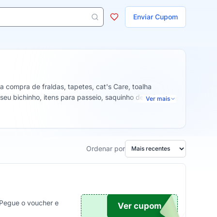
ojas
Enviar Cupom
 aparecem ao digitar 3 letras ou mais.
a compra de fraldas, tapetes, cat's Care, toalha
eu bichinho, itens para passeio, saquinho de coletor
Ver mais
Ordenar por
 Pegue o voucher e
Ver cupom
TICO