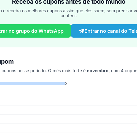
Receba os cupons antes de todo mundo
o e receba os melhores cupons assim que eles saem, sem precisar vo
conferir.
trar no grupo do WhatsApp
Entrar no canal do Te
cupom
cupons nesse período. O mês mais forte é
novembro
, com 4 cupon
 últimos 5 anos
2