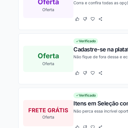
Oferta
Corra e confira todas as opç
Oferta
Este cupom funcionou
Este cupom não funcion
Verificado
Cadastre-se na plat
Oferta
Não fique de fora dessa e e
Oferta
Este cupom funcionou
Este cupom não funcion
Verificado
Itens em Seleção com
FRETE GRÁTIS
Não perca essa incrível opo
Oferta