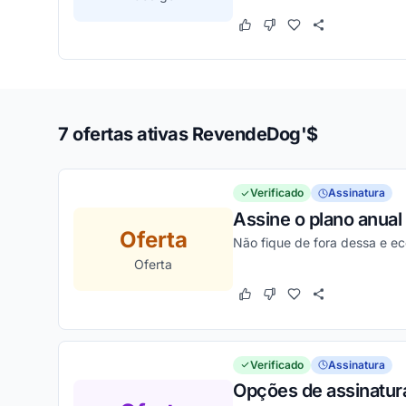
Este cupom funcionou
Este cupom não funcion
7 ofertas ativas RevendeDog'$
Verificado
Assinatura
Assine o plano anua
Oferta
Não fique de fora dessa e e
Oferta
Este cupom funcionou
Este cupom não funcion
Verificado
Assinatura
Opções de assinatur