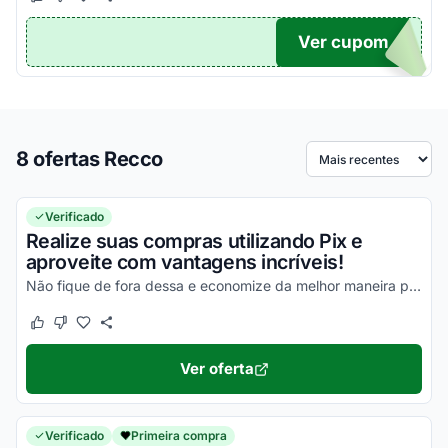
Este cupom funcionou
Este cupom não funcionou
Ver cupom
10
8 ofertas Recco
Ordenar por
Verificado
Realize suas compras utilizando Pix e
aproveite com vantagens incríveis!
Não fique de fora dessa e economize da melhor maneira possível!
Este cupom funcionou
Este cupom não funcionou
Ver oferta
Verificado
Primeira compra