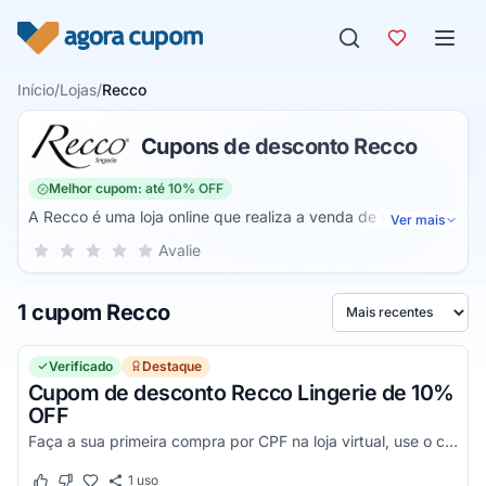
Pular para o conteúdo
Início
/
Lojas
/
Recco
Cupons de desconto Recco
Melhor cupom: até 10% OFF
A Recco é uma loja online que realiza a venda de moda
Ver mais
íntima feminina e também masculina. Através dela é
Sua nota para Recco, de 1 a 5 estrelas
Avalie
1 estrela
2 estrelas
3 estrelas
4 estrelas
5 estrelas
possível adquirir produtos como camisolas, negligé,
calcinhas, bodies, anágua, funcionais, sutiãs, shortdoll,
1 cupom Recco
babydoll, cinta liga, meias, rope, camisão, casacos,
Ordenar por
vestidos, cuecas, chinelo, pijamas curtos e longos, calção,
acessórios e muito mais.
Verificado
Destaque
Cupom de desconto Recco Lingerie de 10%
OFF
Faça a sua primeira compra por CPF na loja virtual, use o código promocional e ganhe 10% a mais de desconto.
1
uso