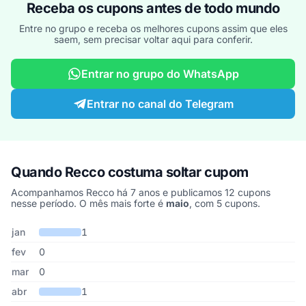
Receba os cupons antes de todo mundo
Entre no grupo e receba os melhores cupons assim que eles
saem, sem precisar voltar aqui para conferir.
Entrar no grupo do WhatsApp
Entrar no canal do Telegram
Quando Recco costuma soltar cupom
Acompanhamos Recco há 7 anos e publicamos 12 cupons
nesse período. O mês mais forte é
maio
, com 5 cupons.
Cupons de Recco publicados por mês, somando os últimos 7 anos
Mês
Cupons publicados
Desconto médio
jan
1
fev
0
mar
0
abr
1