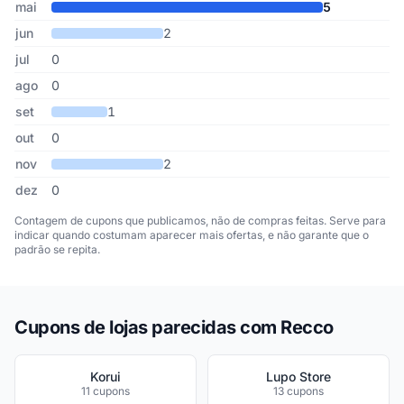
mai
5
jun
2
jul
0
ago
0
set
1
out
0
nov
2
dez
0
Contagem de cupons que publicamos, não de compras feitas. Serve para
indicar quando costumam aparecer mais ofertas, e não garante que o
padrão se repita.
Cupons de lojas parecidas com Recco
Korui
Lupo Store
11 cupons
13 cupons