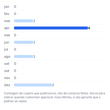
Cupons de Ragazzo Delivery publicados por mês, somando os últ
Mês
Cupons publicados
Desconto médio
jan
0
fev
0
mar
1
abr
4
mai
0
jun
1
jul
0
ago
1
set
0
out
0
nov
0
dez
2
Contagem de cupons que publicamos, não de compras feitas. Serve para
indicar quando costumam aparecer mais ofertas, e não garante que o
padrão se repita.