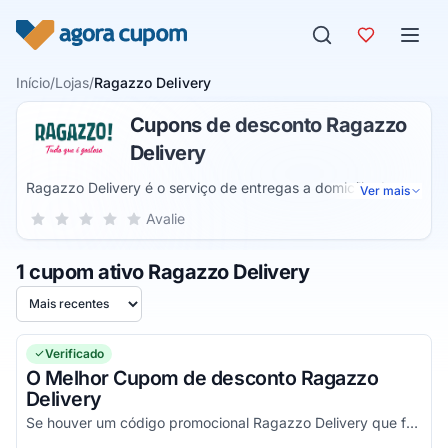
Pular para o conteúdo
Início
/
Lojas
/
Ragazzo Delivery
Cupons de desconto Ragazzo
Delivery
Ragazzo Delivery é o serviço de entregas a domicílio da
Ver mais
rede de fast food de culinária italiana conhecida pelas
Sua nota para Ragazzo Delivery, de 1 a 5 estrelas
Avalie
1 estrela
2 estrelas
3 estrelas
4 estrelas
5 estrelas
coxinhas e minichurros. Pelo site de delivery, você pode
pedir combos, pizzas, lanches, sobremesas, salgados,
1 cupom ativo Ragazzo Delivery
pratos com massa e kits congelados para preparar em
casa.
Ordenar por
Verificado
O Melhor Cupom de desconto Ragazzo
Delivery
Se houver um código promocional Ragazzo Delivery que funciona e é válido, estará aqui no nosso site. Pegue o voucher e veja agora!