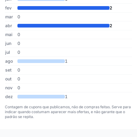
fev
2
mar
0
abr
2
mai
0
jun
0
jul
0
ago
1
set
0
out
0
nov
0
dez
1
Contagem de cupons que publicamos, não de compras feitas. Serve para
indicar quando costumam aparecer mais ofertas, e não garante que o
padrão se repita.