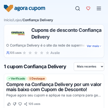
Pular para o conteúdo
Início
/
Lojas
/
Confiança Delivery
Cupons de desconto Confiança
Delivery
O Confiança Delivery é o site da rede de supermercados
Ver mais
Confiança, presente nas cidades paulistas de Bauru, Marília,
Sua nota para Confiança Delivery, de 1 a 5 estrelas
Avalie
105 usos
1 estrela
2 estrelas
3 estrelas
4 estrelas
5 estrelas
Pederneiras, Jaú, Botucatu e Sorocaba. Oferecendo
produtos variados, são diferentes departamentos, com
1 cupom Confiança Delivery
produtos variados e de qualidade para os clientes da rede.
Ordenar por
Verificado
Destaque
Compre na Confiança Delivery por um valor
mais baixo com Cupom de Desconto!
Pegue agora seu cupom e aplique na sua compra para gerar os descontos!
105
usos
Este cupom funcionou
Este cupom não funcionou