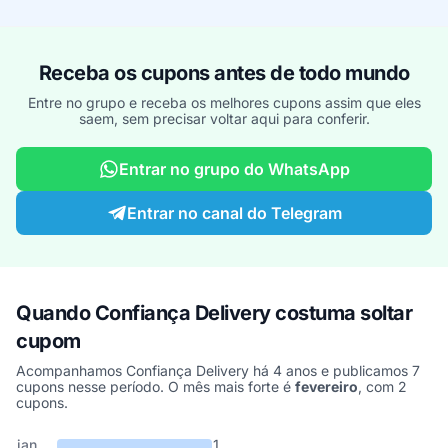
Receba os cupons antes de todo mundo
Entre no grupo e receba os melhores cupons assim que eles
saem, sem precisar voltar aqui para conferir.
Entrar no grupo do WhatsApp
Entrar no canal do Telegram
Quando Confiança Delivery costuma soltar
cupom
Acompanhamos Confiança Delivery há 4 anos e publicamos 7
cupons nesse período. O mês mais forte é
fevereiro
, com 2
cupons.
Cupons de Confiança Delivery publicados por mês, somando os úl
Mês
Cupons publicados
Desconto médio
jan
1