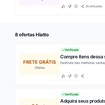
25
utilizados
Este cupom funcionou
Este cupom não funcion
8 ofertas Hiatto
Verificado
Compre itens dessa s
FRETE GRÁTIS
Desfrute das melhores vanta
Oferta
Este cupom funcionou
Este cupom não funcion
Verificado
Adquira seus produt