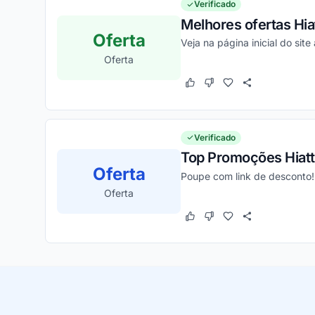
Verificado
Melhores ofertas Hia
Oferta
Veja na página inicial do site
Oferta
Este cupom funcionou
Este cupom não funcion
Verificado
Top Promoções Hiatt
Oferta
Poupe com link de desconto!
Oferta
Este cupom funcionou
Este cupom não funcion