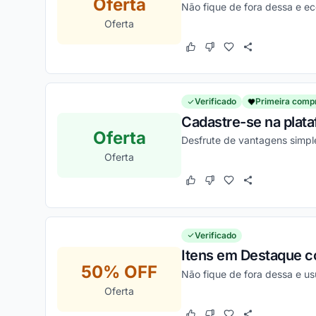
Oferta
Não fique de fora dessa e e
Oferta
Este cupom funcionou
Este cupom não funcion
Verificado
Primeira comp
Cadastre-se na plat
Oferta
Desfrute de vantagens simpl
Oferta
Este cupom funcionou
Este cupom não funcion
Verificado
Itens em Destaque c
50% OFF
Não fique de fora dessa e u
Oferta