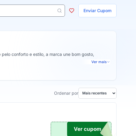
ojas
Enviar Cupom
 aparecem ao digitar 3 letras ou mais.
pelo conforto e estilo, a marca une bom gosto,
Ver mais
Ordenar por
Ver cupom
TICO