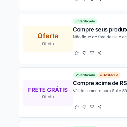
Este cupom funcionou
Este cupom não funcion
Verificado
Compre seus produtos
Oferta
Não fique de fora dessa e e
Oferta
Este cupom funcionou
Este cupom não funcion
Verificado
Destaque
Compre acima de R$1
FRETE GRÁTIS
Válido somente para Sul e Sã
Oferta
Este cupom funcionou
Este cupom não funcion