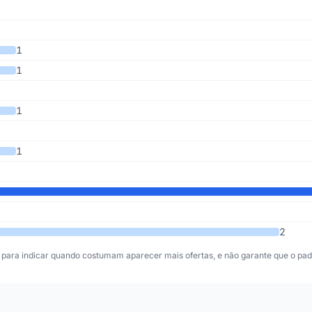
 4 anos
1
1
1
1
2
para indicar quando costumam aparecer mais ofertas, e não garante que o padr