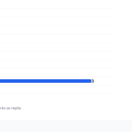
3
ão se repita.