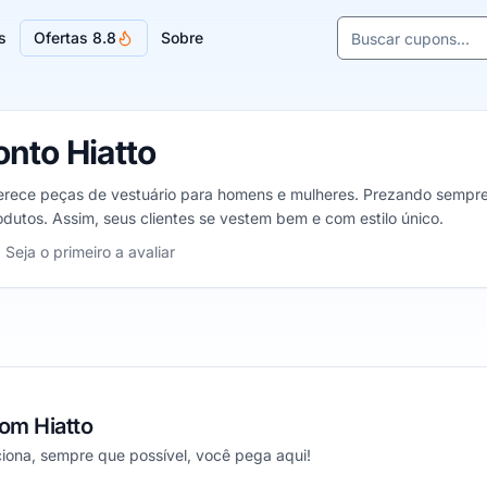
Buscar cupons e l
s
Ofertas 8.8
Sobre
Sugestões de lojas
nto Hiatto
erece peças de vestuário para homens e mulheres. Prezando sempre 
dutos. Assim, seus clientes se vestem bem e com estilo único.
to, de 1 a 5 estrelas
Seja o primeiro a avaliar
as
relas
 estrelas
om Hiatto
iona, sempre que possível, você pega aqui!