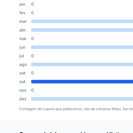
Cupons de Hiatto publicados por mês, somando os últimos
Mês
Cupons publicados
Desconto médio
jan
0
fev
0
mar
abr
mai
0
jun
jul
0
ago
set
0
out
nov
0
dez
Contagem de cupons que publicamos, não de compras feitas. Serve 