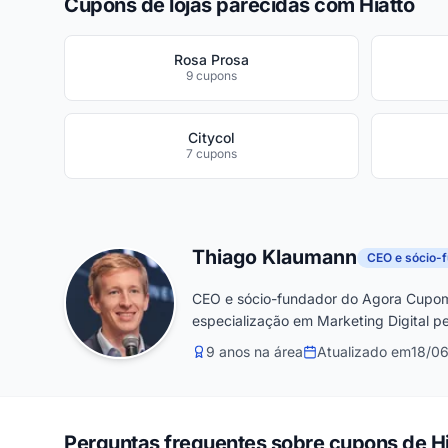
Cupons de lojas parecidas com Hiatto
Rosa Prosa
9 cupons
Citycol
7 cupons
Thiago Klaumann
CEO e sócio-
CEO e sócio-fundador do Agora Cupom
especialização em Marketing Digital pe
9 anos na área
Atualizado em
18/0
Perguntas frequentes sobre cupons de Hi