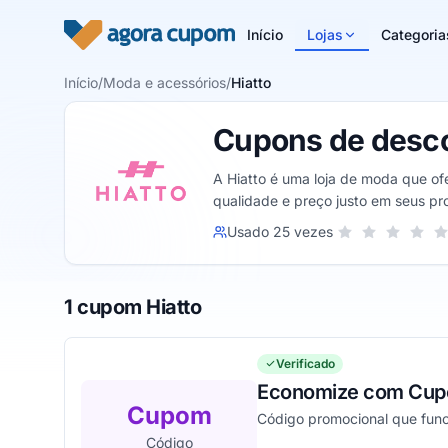
Pular para o conteúdo
Início
Lojas
Categoria
Início
/
Moda e acessórios
/
Hiatto
Cupons de desco
A Hiatto é uma loja de moda que of
qualidade e preço justo em seus pro
Sua nota para Hiat
Usado 25 vezes
1 estrela
2 estrelas
3 estrel
4 est
5
1 cupom Hiatto
Verificado
Economize com Cup
Cupom
Código promocional que func
Código