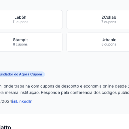
Lebôh
2Collab
11 cupons
7 cupons
StampIt
Urbanic
8 cupons
8 cupons
fundador do Agora Cupom
, onde trabalha com cupons de desconto e economia online desde 
la mesma instituição. Responde pela conferência dos códigos publica
6/2024
LinkedIn
atto