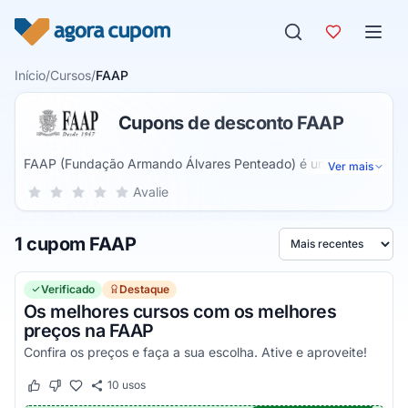
Pular para o conteúdo
Início
/
Cursos
/
FAAP
Cupons de desconto FAAP
FAAP (Fundação Armando Álvares Penteado) é uma
Ver mais
instituição privada de ensino superior que oferece cursos de
Sua nota para FAAP, de 1 a 5 estrelas
Avalie
1 estrela
2 estrelas
3 estrelas
4 estrelas
5 estrelas
diversas áreas do conhecimento em nível de graduação e
de pós-graduação, assim como cursos livres e de extensão
1 cupom FAAP
em regime de ensino presencial e a distância.
Ordenar por
Verificado
Destaque
Os melhores cursos com os melhores
preços na FAAP
Confira os preços e faça a sua escolha. Ative e aproveite!
10
usos
Este cupom funcionou
Este cupom não funcionou