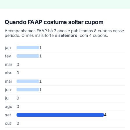
Quando FAAP costuma soltar cupom
Acompanhamos FAAP há 7 anos e publicamos 8 cupons nesse
período. O mês mais forte é
setembro
, com 4 cupons.
Cupons de FAAP publicados por mês, somando os últimos 7 anos
Mês
Cupons publicados
Desconto médio
jan
1
fev
1
mar
0
abr
0
mai
1
jun
1
jul
0
ago
0
set
4
out
0