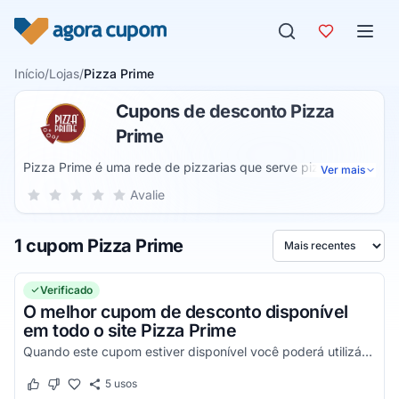
Pular para o conteúdo
Início
/
Lojas
/
Pizza Prime
Cupons de desconto Pizza
Prime
Pizza Prime é uma rede de pizzarias que serve pizzas
Ver mais
salgadas, doces, veganas e bebidas em nove estados
Sua nota para Pizza Prime, de 1 a 5 estrelas
Avalie
1 estrela
2 estrelas
3 estrelas
4 estrelas
5 estrelas
localizados em diferentes regiões do país. As pizzas podem
ser pedidas pelo site ou aplicativo próprio do
1 cupom Pizza Prime
estabelecimento. Informações sobre as unidades e o
Ordenar por
cardápio do restaurante estão disponíveis no site oficial.
Verificado
O melhor cupom de desconto disponível
em todo o site Pizza Prime
Quando este cupom estiver disponível você poderá utilizá-lo!
5
usos
Este cupom funcionou
Este cupom não funcionou