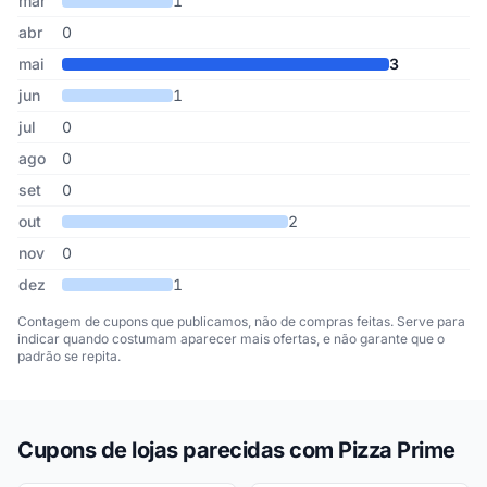
mar
1
abr
0
mai
3
jun
1
jul
0
ago
0
set
0
out
2
nov
0
dez
1
Contagem de cupons que publicamos, não de compras feitas. Serve para
indicar quando costumam aparecer mais ofertas, e não garante que o
padrão se repita.
Cupons de lojas parecidas com Pizza Prime