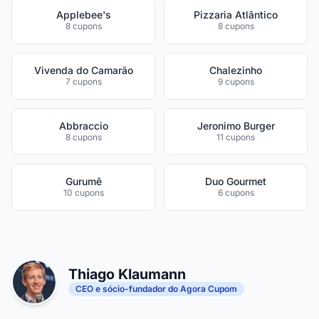
Applebee's
Pizzaria Atlântico
8 cupons
8 cupons
Vivenda do Camarão
Chalezinho
7 cupons
9 cupons
Abbraccio
Jeronimo Burger
8 cupons
11 cupons
Gurumê
Duo Gourmet
10 cupons
6 cupons
Thiago Klaumann
CEO e sócio-fundador do Agora Cupom