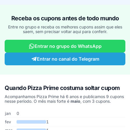
Receba os cupons antes de todo mundo
Entre no grupo e receba os melhores cupons assim que eles
saem, sem precisar voltar aqui para conferir.
Entrar no grupo do WhatsApp
Entrar no canal do Telegram
Quando Pizza Prime costuma soltar cupom
Acompanhamos Pizza Prime há 6 anos e publicamos 9 cupons
nesse período. O mês mais forte é
maio
, com 3 cupons.
Cupons de Pizza Prime publicados por mês, somando os últimos 
Mês
Cupons publicados
Desconto médio
jan
0
fev
1