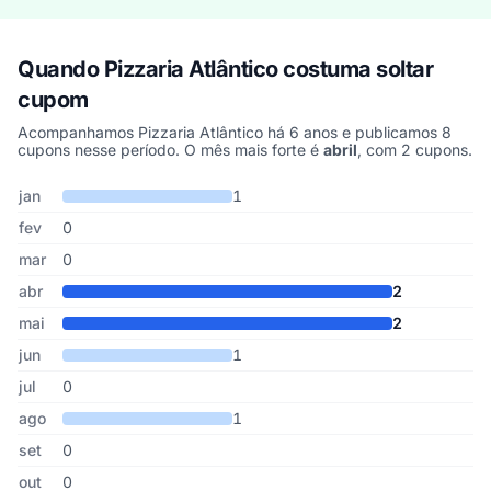
Quando Pizzaria Atlântico costuma soltar
cupom
Acompanhamos Pizzaria Atlântico há 6 anos e publicamos 8
cupons nesse período. O mês mais forte é
abril
, com 2 cupons.
Cupons de Pizzaria Atlântico publicados por mês, somando os últ
Mês
Cupons publicados
Desconto médio
jan
1
fev
0
mar
0
abr
2
mai
2
jun
1
jul
0
ago
1
set
0
out
0