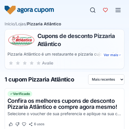
Pular para o conteúdo
Início
/
Lojas
/
Pizzaria Atlântico
Cupons de desconto Pizzaria
Atlântico
Pizzaria Atlântico é um restaurante e pizzaria cujo cardápio
Ver mais
inclui pizzas com sabores tradicionais, premium e doces,
Sua nota para Pizzaria Atlântico, de 1 a 5 estrelas
Avalie
1 estrela
2 estrelas
3 estrelas
4 estrelas
5 estrelas
pratos com carnes, peixes, frutos do mar e aves, massas,
petiscos, acompanhamentos, bebidas e sobremesas. As
1 cupom Pizzaria Atlântico
unidades do restaurante estão localizadas no estado de
Ordenar por
Pernambuco.
Verificado
Confira os melhores cupons de desconto
Pizzaria Atlântico e compre agora mesmo!
Selecione o voucher de sua preferencia e aplique na sua compra para gerar seus descontos!
6
usos
Este cupom funcionou
Este cupom não funcionou