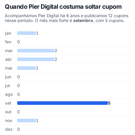
Quando Pier Digital costuma soltar cupom
Acompanhamos Pier Digital há 6 anos e publicamos 12 cupons
nesse período. O mês mais forte é
setembro
, com 5 cupons.
Cupons de Pier Digital publicados por mês, somando os últimos 6
Mês
Cupons publicados
Desconto médio
jan
1
fev
0
mar
2
abr
2
mai
1
jun
0
jul
0
ago
0
set
5
out
0
nov
1
dez
0