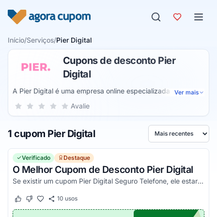
Pular para o conteúdo
Início
/
Serviços
/
Pier Digital
Cupons de desconto Pier
Digital
A Pier Digital é uma empresa online especializada em
Ver mais
seguros. Além disso, ela foi a primeira seguradora digital a
Sua nota para Pier Digital, de 1 a 5 estrelas
Avalie
1 estrela
2 estrelas
3 estrelas
4 estrelas
5 estrelas
fazer reembolsos em segundos. Todo atendimento é feito
de forma humanizada, sem atendimentos eletrônicos para
1 cupom Pier Digital
satisfazer ainda mais os seus clientes.
Ordenar por
Verificado
Destaque
O Melhor Cupom de Desconto Pier Digital
Se existir um cupom Pier Digital Seguro Telefone, ele estará aqui. Pegue seu código promocional e confira agora!
10
usos
Este cupom funcionou
Este cupom não funcionou