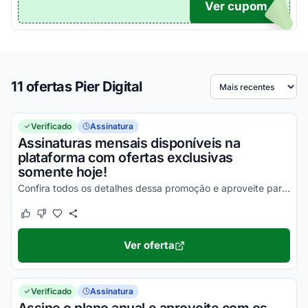
Ver cupom
TICO
11 ofertas Pier Digital
Ordenar por
Verificado
Assinatura
Assinaturas mensais disponíveis na
plataforma com ofertas exclusivas
somente hoje!
Confira todos os detalhes dessa promoção e aproveite para economizar agora mesmo!
Este cupom funcionou
Este cupom não funcionou
Ver oferta
Verificado
Assinatura