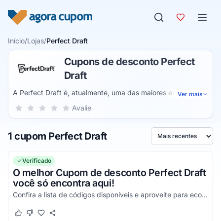
Pular para o conteúdo
Início
/
Lojas
/
Perfect Draft
Cupons de desconto Perfect
Draft
A Perfect Draft é, atualmente, uma das maiores empresas
Ver mais
no ramo cervejeiras, uma marca de alta qualidade que cria e
Sua nota para Perfect Draft, de 1 a 5 estrelas
Avalie
1 estrela
2 estrelas
3 estrelas
4 estrelas
5 estrelas
desenvolve produtos para tornar a sua vida e todo o seu dia
a dia muito mais simples e divertido, onde você irá
1 cupom Perfect Draft
encontrar produtos incríveis de alta qualidade capazes de
Ordenar por
tornar suas festas ainda melhores a partir de um Chopp
servido com excelência e tecnologia.
Verificado
O melhor Cupom de desconto Perfect Draft
você só encontra aqui!
Confira a lista de códigos disponíveis e aproveite para economizar ainda hoje em todas as suas compras!
Este cupom funcionou
Este cupom não funcionou