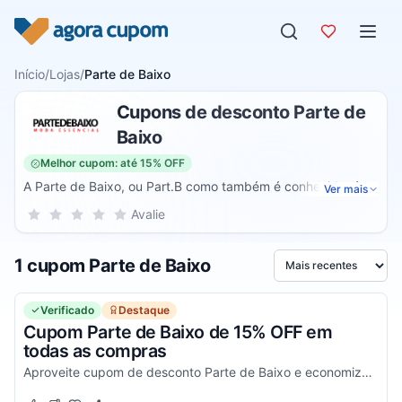
Pular para o conteúdo
Início
/
Lojas
/
Parte de Baixo
Cupons de desconto Parte de
Baixo
Melhor cupom: até 15% OFF
A Parte de Baixo, ou Part.B como também é conhecida, é
Ver mais
uma marca brasileira focada na produção de peças de
Sua nota para Parte de Baixo, de 1 a 5 estrelas
Avalie
1 estrela
2 estrelas
3 estrelas
4 estrelas
5 estrelas
roupa básica. A empresa é especializada na produção e
comercialização de roupas casuais, servindo looks básicos
1 cupom Parte de Baixo
para o dia a dia ou para marcar presença em um evento,
Ordenar por
mas de maneira discreta. Mesmo vendendo peças casuais,
a marca promete entregar qualidade e conforto em seus
Verificado
Destaque
produtos.
Cupom Parte de Baixo de 15% OFF em
todas as compras
Aproveite cupom de desconto Parte de Baixo e economize 15% em qualquer produto no site. Corra para desfrutar agora!