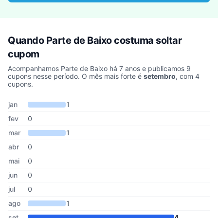
Quando Parte de Baixo costuma soltar
cupom
Acompanhamos Parte de Baixo há 7 anos e publicamos 9
cupons nesse período. O mês mais forte é
setembro
, com 4
cupons.
Cupons de Parte de Baixo publicados por mês, somando os último
Mês
Cupons publicados
Desconto médio
jan
1
fev
0
mar
1
abr
0
mai
0
jun
0
jul
0
ago
1
set
4