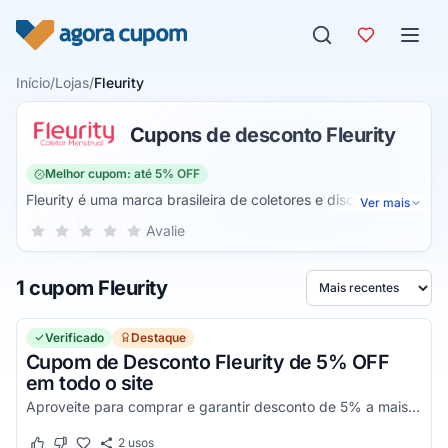
Pular para o conteúdo
Início
/
Lojas
/
Fleurity
Cupons de desconto Fleurity
Melhor cupom: até 5% OFF
Fleurity é uma marca brasileira de coletores e discos
Ver mais
menstruais, calcinhas absorventes e absorventes
Sua nota para Fleurity, de 1 a 5 estrelas
Avalie
1 estrela
2 estrelas
3 estrelas
4 estrelas
5 estrelas
reutilizáveis. A loja também vende acessórios para uso dos
produtos acima (como copo esterilizador e aplicador de
1 cupom Fleurity
coletores), necessaire, bolsa de sementes para alívio de
Ordenar por
cólicas menstruais e urina, o coletor urinário da marca.
Verificado
Destaque
Cupom de Desconto Fleurity de 5% OFF
em todo o site
Aproveite para comprar e garantir desconto de 5% a mais com código Fleurity. Por tempo limitado. Consulte condições e confira!
2
usos