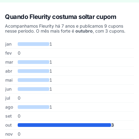
Quando Fleurity costuma soltar cupom
Acompanhamos Fleurity há 7 anos e publicamos 9 cupons
nesse período. O mês mais forte é
outubro
, com 3 cupons.
Cupons de Fleurity publicados por mês, somando os últimos 7 an
Mês
Cupons publicados
Desconto médio
jan
1
fev
0
mar
1
abr
1
mai
1
jun
1
jul
0
ago
1
set
0
out
3
nov
0