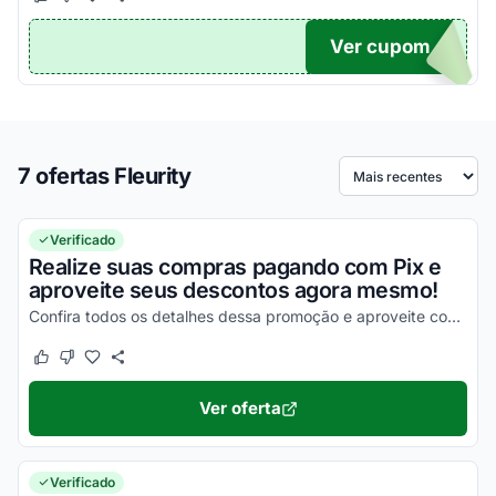
Este cupom funcionou
Este cupom não funcionou
Ver cupom
TO5
7 ofertas Fleurity
Ordenar por
Verificado
Realize suas compras pagando com Pix e
aproveite seus descontos agora mesmo!
Confira todos os detalhes dessa promoção e aproveite com vantagens simplesmente incríveis!
Este cupom funcionou
Este cupom não funcionou
Ver oferta
Verificado