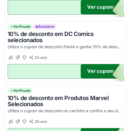
Ver cupom
UPOM
Verificado
Exclusivo
10% de desconto em DC Comics
selecionados
Utilize o cupom de desconto Panini e ganhe 10% de desconto em suas compras em DC Comics.
33
usos
Este cupom funcionou
Este cupom não funcionou
Ver cupom
UPOM
Verificado
10% de desconto em Produtos Marvel
Selecionados
Utilize o cupom de desconto no carrinho e confira o seu desconto.
28
usos
Este cupom funcionou
Este cupom não funcionou