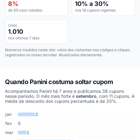
8%
10% a 30%
de 49 usos votados
nos 18 cupons vigentes
Usos
1.010
nos últimos 7 dias
Números medidos neste site: votos dos visitantes nos códigos e cliques
registrados no nosso servidor. Atualizados diariamente.
Quando Panini costuma soltar cupom
Acompanhamos Panini há 7 anos e publicamos 38 cupons
nesse período. O mês mais forte é
setembro
, com 11 cupons. A
média de desconto dos cupons percentuais é de 20%.
Cupons de Panini publicados por mês, somando os últimos 7 anos
Mês
Cupons publicados
Desconto médio
jan
2
fev
0
mar
1