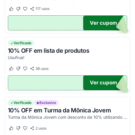
117
usos
Este cupom funcionou
Este cupom não funcionou
Ver cupom
PAY
Verificado
10% OFF em lista de produtos
Usufrua!
38
usos
Este cupom funcionou
Este cupom não funcionou
Ver cupom
UPOM
Verificado
Exclusivo
10% OFF em Turma da Mônica Jovem
Turma da Mônica Jovem com desconto de 10% utilizando o cupom de desconto.
2
usos
Este cupom funcionou
Este cupom não funcionou