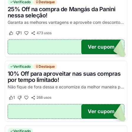
Verificado
Destaque
25% Off na compra de Mangás da Panini
nessa seleção!
Garanta as melhores vantagens e aproveite com descontos simplesmente incríveis!
1
473
usos
Este cupom funcionou
Este cupom não funcionou
Ver cupom
NGAS
Verificado
Destaque
10% Off para aproveitar nas suas compras
por tempo limitado!
Não fique de fora dessa e economize da melhor maneira possível!
1
268
usos
Este cupom funcionou
Este cupom não funcionou
Ver cupom
10
Verificado