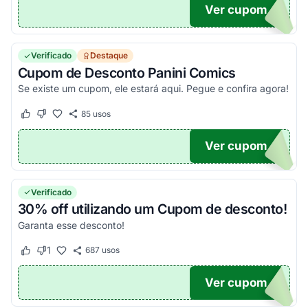
Ver cupom
UPOM
Verificado
Destaque
Cupom de Desconto Panini Comics
Se existe um cupom, ele estará aqui. Pegue e confira agora!
85
usos
Este cupom funcionou
Este cupom não funcionou
Ver cupom
TICO
Verificado
30% off utilizando um Cupom de desconto!
Garanta esse desconto!
1
687
usos
Este cupom funcionou
Este cupom não funcionou
Ver cupom
NTA