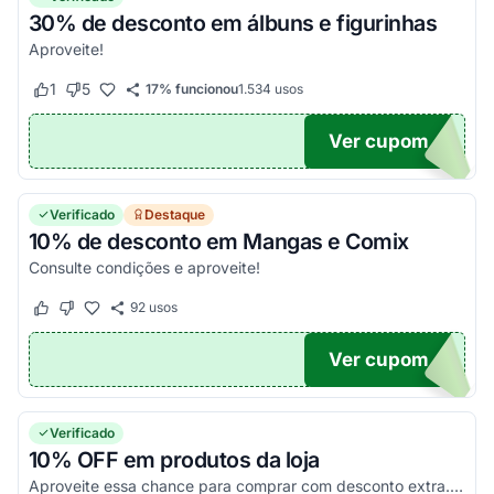
30% de desconto em álbuns e figurinhas
Aproveite!
1
5
17% funcionou
1.534
usos
Este cupom funcionou
Este cupom não funcionou
Ver cupom
QUI
Verificado
Destaque
10% de desconto em Mangas e Comix
Consulte condições e aproveite!
92
usos
Este cupom funcionou
Este cupom não funcionou
Ver cupom
UPOM
Verificado
10% OFF em produtos da loja
Aproveite essa chance para comprar com desconto extra. Aplique o cupom de desconto no carrinho e usufrua desse desconto. Válido por tempo limitado, enquanto durarem os estoques.