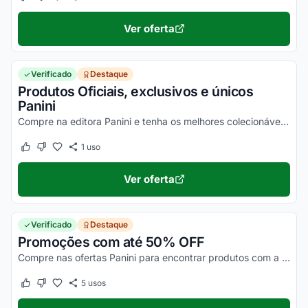
Este cupom funcionou
Este cupom não funcionou
Ver oferta
Verificado
Destaque
Produtos Oficiais, exclusivos e únicos
Panini
Compre na editora Panini e tenha os melhores colecionáveis! Entre nessa febre e aproveite os descontos na loja oficial.
1
uso
Este cupom funcionou
Este cupom não funcionou
Ver oferta
Verificado
Destaque
Promoções com até 50% OFF
Compre nas ofertas Panini para encontrar produtos com a máxima economia!
5
usos
Este cupom funcionou
Este cupom não funcionou