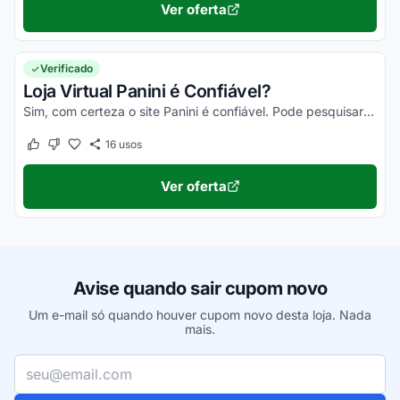
Ver oferta
Verificado
Loja Virtual Panini é Confiável?
Sim, com certeza o site Panini é confiável. Pode pesquisar no Reclame Aqui, observar as opiniões dos clientes que você vai se assegurar disso!
16
usos
Este cupom funcionou
Este cupom não funcionou
Ver oferta
Avise quando sair cupom novo
Um e-mail só quando houver cupom novo desta loja. Nada
mais.
Seu e-mail