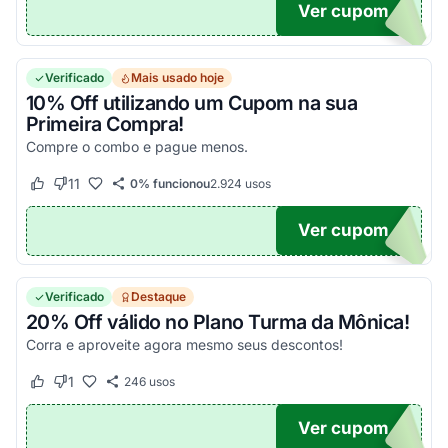
Ver cupom
VO10
Verificado
Mais usado hoje
10% Off utilizando um Cupom na sua
Primeira Compra!
Compre o combo e pague menos.
11
0% funcionou
2.924
usos
Este cupom funcionou
Este cupom não funcionou
Ver cupom
10
Verificado
Destaque
20% Off válido no Plano Turma da Mônica!
Corra e aproveite agora mesmo seus descontos!
1
246
usos
Este cupom funcionou
Este cupom não funcionou
Ver cupom
S20