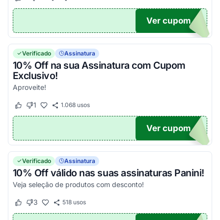
Este cupom funcionou
Este cupom não funcionou
Ver cupom
UPOM
Verificado
Assinatura
10% Off na sua Assinatura com Cupom
Exclusivo!
Aproveite!
1
1.068
usos
Este cupom funcionou
Este cupom não funcionou
Ver cupom
UPOM
Verificado
Assinatura
10% Off válido nas suas assinaturas Panini!
Veja seleção de produtos com desconto!
3
518
usos
Este cupom funcionou
Este cupom não funcionou