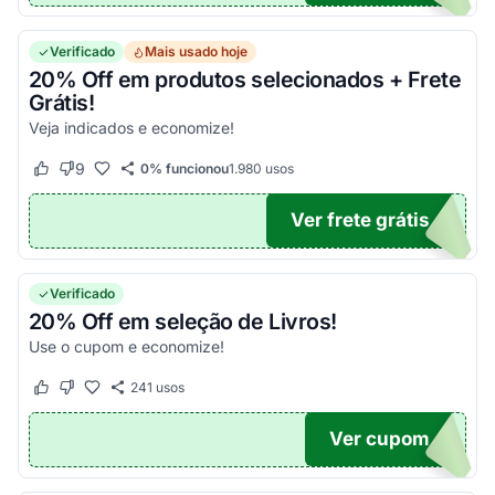
Verificado
Mais usado hoje
20% Off em produtos selecionados + Frete
Grátis!
Veja indicados e economize!
9
0% funcionou
1.980
usos
Este cupom funcionou
Este cupom não funcionou
Ver frete grátis
KU
Verificado
20% Off em seleção de Livros!
Use o cupom e economize!
241
usos
Este cupom funcionou
Este cupom não funcionou
Ver cupom
S20