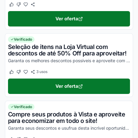
Este cupom funcionou
Este cupom não funcionou
Ver oferta
Verificado
Seleção de itens na Loja Virtual com
descontos de até 50% Off para aproveitar!
Garanta os melhores descontos possíveis e aproveite com vantagens incríveis agora mesmo!
3
usos
Este cupom funcionou
Este cupom não funcionou
Ver oferta
Verificado
Compre seus produtos à Vista e aproveite
para economizar em todo o site!
Garanta seus descontos e usufrua desta incrível oportunidade para economizar!