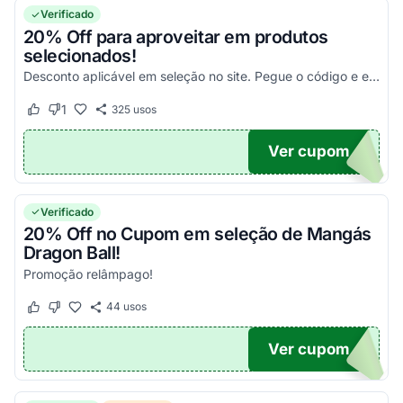
Verificado
20% Off para aproveitar em produtos
selecionados!
Desconto aplicável em seleção no site. Pegue o código e economize!
1
325
usos
Este cupom funcionou
Este cupom não funcionou
Ver cupom
GEEK
Verificado
20% Off no Cupom em seleção de Mangás
Dragon Ball!
Promoção relâmpago!
44
usos
Este cupom funcionou
Este cupom não funcionou
Ver cupom
20