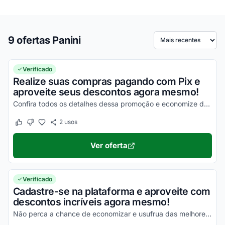
9 ofertas Panini
Ordenar por
Verificado
Realize suas compras pagando com Pix e
aproveite seus descontos agora mesmo!
Confira todos os detalhes dessa promoção e economize de uma forma simples!
2
usos
Este cupom funcionou
Este cupom não funcionou
Ver oferta
Verificado
Cadastre-se na plataforma e aproveite com
descontos incríveis agora mesmo!
Não perca a chance de economizar e usufrua das melhores vantagens!