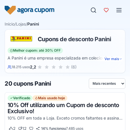
Pular para o conteúdo
Início
/
Lojas
/
Panini
Cupons de desconto Panini
Melhor cupom: até 30% OFF
A Panini é uma empresa especializada em colecionáveis,
Ver mais
histórias em quadrinhos que vão desde as infantis, até as
Sua nota para Panini, de 1 a 5 estrelas
2,2
(6)
18.215 usos
1 estrela
2 estrelas
3 estrelas
4 estrelas
5 estrelas
mangás, comics, álbuns de figurinhas e mais. A empresa
surgiu em 1961 com o lançamento de sua primeira coleção
20 cupons Panini
sobre o Campeonato Italiano de Futebol. Atualmente,
Ordenar por
sediada na Itália, conta com um vasto catálogo de
produtos, com produtos de marcas como Disney, Marvel,
Verificado
Mais usado hoje
DC, Turma da Mônica e muito mais.
10% Off utilizando um Cupom de desconto
Exclusivo!
10% OFF em toda a Loja. Exceto cromos faltantes e assinaturas. Aproveite essa exclusividade!
2
12
14% funcionou
7.485
usos