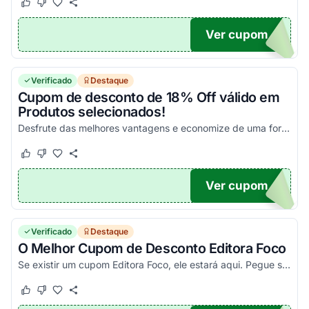
Este cupom funcionou
Este cupom não funcionou
Ver cupom
20
Verificado
Destaque
Cupom de desconto de 18% Off válido em
Produtos selecionados!
Desfrute das melhores vantagens e economize de uma forma simples nas suas compras!
Este cupom funcionou
Este cupom não funcionou
Ver cupom
CO18
Verificado
Destaque
O Melhor Cupom de Desconto Editora Foco
Se existir um cupom Editora Foco, ele estará aqui. Pegue seu código promocional e confira agora!
Este cupom funcionou
Este cupom não funcionou