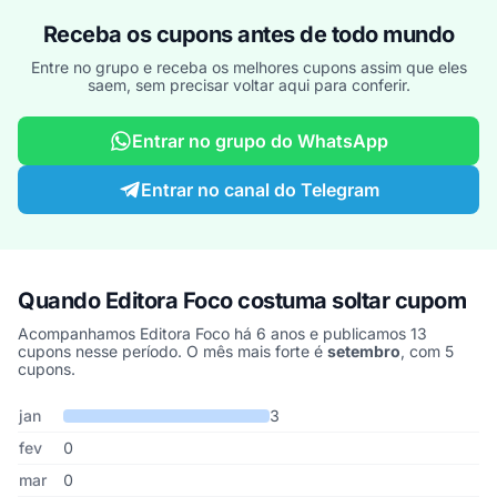
Receba os cupons antes de todo mundo
Entre no grupo e receba os melhores cupons assim que eles
saem, sem precisar voltar aqui para conferir.
Entrar no grupo do WhatsApp
Entrar no canal do Telegram
Quando Editora Foco costuma soltar cupom
Acompanhamos Editora Foco há 6 anos e publicamos 13
cupons nesse período. O mês mais forte é
setembro
, com 5
cupons.
Cupons de Editora Foco publicados por mês, somando os últimos 
Mês
Cupons publicados
Desconto médio
jan
3
fev
0
mar
0