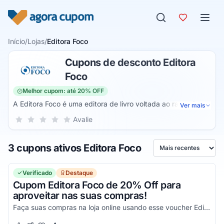
Pular para o conteúdo
Início
/
Lojas
/
Editora Foco
Cupons de desconto Editora
Foco
Melhor cupom: até 20% OFF
A Editora Foco é uma editora de livro voltada ao ramo do
Ver mais
direito e áreas semelhantes. A editora é aclamada no meio
Sua nota para Editora Foco, de 1 a 5 estrelas
Avalie
1 estrela
2 estrelas
3 estrelas
4 estrelas
5 estrelas
estudantil da área do direito, que busca por livros e
conteúdos para estudar para o exame da OAB e para os
3 cupons ativos Editora Foco
concursos da área. O seu site conta com inúmeros livros e
Ordenar por
conteúdos sobre a área do direito e suas atuações.
Verificado
Destaque
Cupom Editora Foco de 20% Off para
aproveitar nas suas compras!
Faça suas compras na loja online usando esse voucher Editora Foco, e economize 20% em todos os produtos. Aproveite!