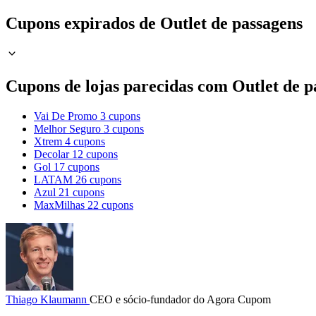
Cupons expirados de Outlet de passagens
Cupons de lojas parecidas com Outlet de p
Vai De Promo
3 cupons
Melhor Seguro
3 cupons
Xtrem
4 cupons
Decolar
12 cupons
Gol
17 cupons
LATAM
26 cupons
Azul
21 cupons
MaxMilhas
22 cupons
Thiago Klaumann
CEO e sócio-fundador do Agora Cupom