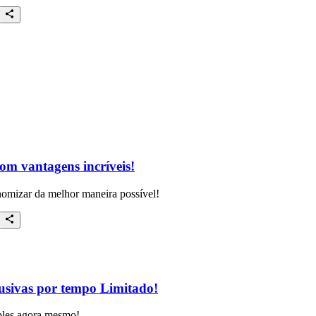
com vantagens incríveis!
nomizar da melhor maneira possível!
lusivas por tempo Limitado!
ples agora mesmo!