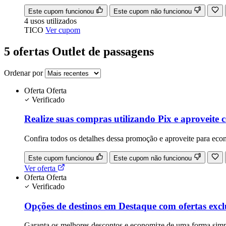
Este cupom funcionou
Este cupom não funcionou
4
usos
utilizados
TICO
Ver cupom
5 ofertas Outlet de passagens
Ordenar por
Oferta
Oferta
Verificado
Realize suas compras utilizando Pix e aproveite 
Confira todos os detalhes dessa promoção e aproveite para eco
Este cupom funcionou
Este cupom não funcionou
Ver oferta
Oferta
Oferta
Verificado
Opções de destinos em Destaque com ofertas exc
Garanta os melhores descontos e economize de uma forma sim