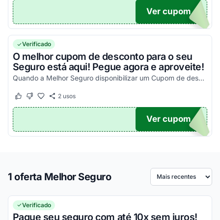
Ver cupom
OM35
Verificado
O melhor cupom de desconto para o seu
Seguro está aqui! Pegue agora e aproveite!
Quando a Melhor Seguro disponibilizar um Cupom de desconto você poderá encontrá-lo aqui!
2
usos
Este cupom funcionou
Este cupom não funcionou
Ver cupom
.
1 oferta Melhor Seguro
Ordenar por
Verificado
Pague seu seguro com até 10x sem juros!