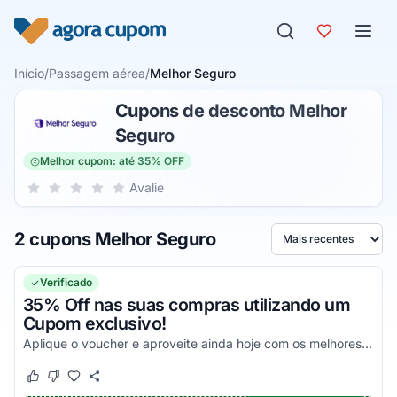
Pular para o conteúdo
Início
/
Passagem aérea
/
Melhor Seguro
Cupons de desconto Melhor
Seguro
Melhor cupom: até 35% OFF
Sua nota para Melhor Seguro, de 1 a 5 estrelas
Avalie
1 estrela
2 estrelas
3 estrelas
4 estrelas
5 estrelas
2 cupons Melhor Seguro
Ordenar por
Verificado
35% Off nas suas compras utilizando um
Cupom exclusivo!
Aplique o voucher e aproveite ainda hoje com os melhores descontos!
Este cupom funcionou
Este cupom não funcionou