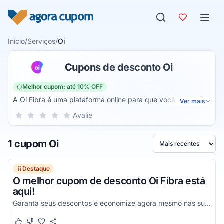
Pular para o conteúdo
Início
/
Serviços
/
Oi
Cupons de desconto Oi
Melhor cupom: até 10% OFF
A Oi Fibra é uma plataforma online para que você possa
Ver mais
realizar a aquisição de pacotes de internet para sua casa ou
Sua nota para Oi, de 1 a 5 estrelas
Avalie
1 estrela
2 estrelas
3 estrelas
4 estrelas
5 estrelas
para a sua empresa. Dessa forma, você conta com todos os
benefícios da internet de fibra para ter mais qualidade em
1 cupom Oi
sua navegação.
Ordenar por
Destaque
O melhor cupom de desconto Oi Fibra está
aqui!
Garanta seus descontos e economize agora mesmo nas suas compras através de um Cupom!