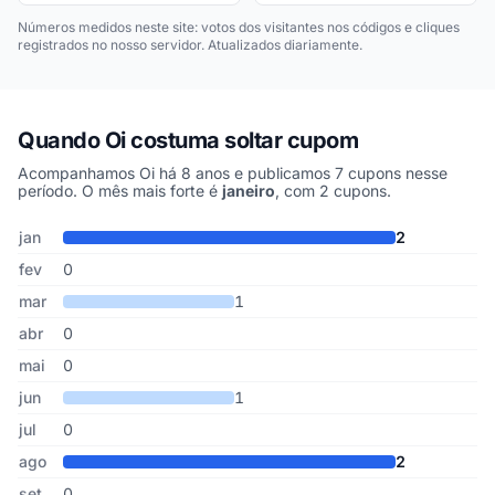
Números medidos neste site: votos dos visitantes nos códigos e cliques
registrados no nosso servidor. Atualizados diariamente.
Quando Oi costuma soltar cupom
Acompanhamos Oi há 8 anos e publicamos 7 cupons nesse
período. O mês mais forte é
janeiro
, com 2 cupons.
Cupons de Oi publicados por mês, somando os últimos 8 anos
Mês
Cupons publicados
Desconto médio
jan
2
fev
0
mar
1
abr
0
mai
0
jun
1
jul
0
ago
2
set
0