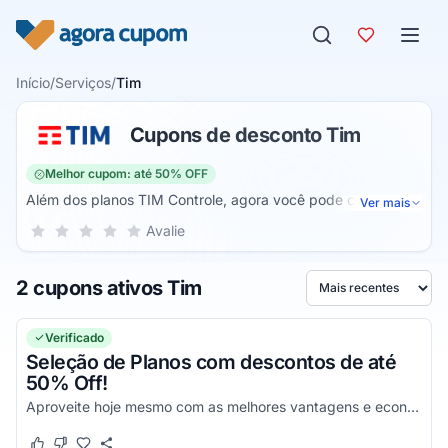
Pular para o conteúdo
Início
/
Serviços
/
Tim
Cupons de desconto Tim
Melhor cupom: até 50% OFF
Além dos planos TIM Controle, agora você pode comprar os
Ver mais
melhores smartphones do mercado na loja oficial! Consulte
Sua nota para Tim, de 1 a 5 estrelas
Avalie
1 estrela
2 estrelas
3 estrelas
4 estrelas
5 estrelas
os modelos e os planos disponíveis. O Tim Controle é mais
um dos pacotes oferecidos pela operadora de telefonia fixa
2 cupons ativos Tim
e móvel Tim. Através dele, você possui muito mais
Ordenar por
economia em suas chamadas telefônicas, acesso à internet,
utilização de redes sociais (Facebook, Instagram, YouTube
Verificado
e WhatsApp). São diversas opções de pacotes para você
Seleção de Planos com descontos de até
escolher.
50% Off!
Aproveite hoje mesmo com as melhores vantagens e economize nas suas compras da melhor maneira possível!