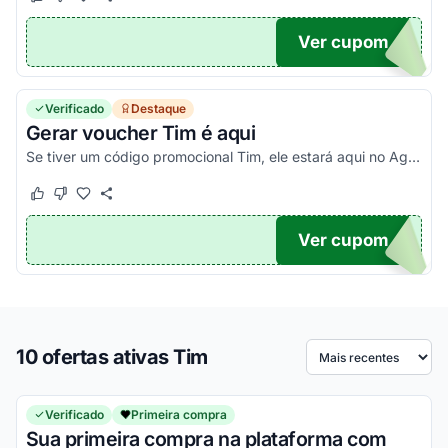
Este cupom funcionou
Este cupom não funcionou
Ver cupom
TICO
Verificado
Destaque
Gerar voucher Tim é aqui
Se tiver um código promocional Tim, ele estará aqui no Agora Cupom. Confira!
Este cupom funcionou
Este cupom não funcionou
Ver cupom
TICO
10 ofertas ativas Tim
Ordenar por
Verificado
Primeira compra
Sua primeira compra na plataforma com