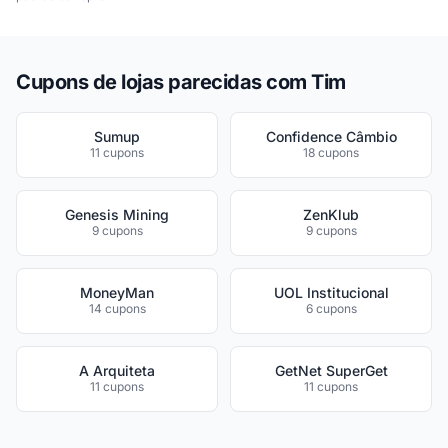
Cupons de lojas parecidas com Tim
Sumup
Confidence Câmbio
11 cupons
18 cupons
Genesis Mining
ZenKlub
9 cupons
9 cupons
MoneyMan
UOL Institucional
14 cupons
6 cupons
A Arquiteta
GetNet SuperGet
11 cupons
11 cupons