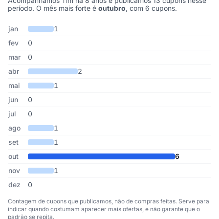
Acompanhamos Tim há 8 anos e publicamos 13 cupons nesse
período. O mês mais forte é
outubro
, com 6 cupons.
Cupons de Tim publicados por mês, somando os últimos 8 anos
Mês
Cupons publicados
Desconto médio
jan
1
fev
0
mar
0
abr
2
mai
1
jun
0
jul
0
ago
1
set
1
out
6
nov
1
dez
0
Contagem de cupons que publicamos, não de compras feitas. Serve para
indicar quando costumam aparecer mais ofertas, e não garante que o
padrão se repita.