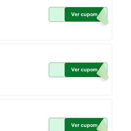
K5
Ver cupom
SA
Ver cupom
SA
Ver cupom