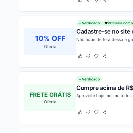
Este cupom funcionou
Este cupom não funcion
Verificado
Primeira comp
Cadastre-se no site
10% OFF
Não fique de fora dessa e ga
Oferta
Este cupom funcionou
Este cupom não funcion
Verificado
Compre acima de R$5
FRETE GRÁTIS
Aproveite hoje mesmo todos 
Oferta
Este cupom funcionou
Este cupom não funcion