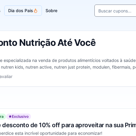
Buscar cupons e l
s
Dia dos Pais
Sobre
Sugestões de loja
nto Nutrição Até Você
ne especializada na venda de produtos alimentícios voltados à saúde.
tren kids, nutren active, nutren just protein, modulen, fibermais,
produtos para alimentação enteral (via sonda), complementos aliment
 1 a 5 estrelas
avaliar
também realizar suas compras parceladas em até 6 vezes sem juros n
ra
Exclusivo
 desconto de 10% off para aproveitar na sua Pri
erdice esta incrível oportunidade para economizar!