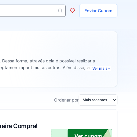
ojas
Enviar Cupom
s aparecem ao digitar 3 letras ou mais.
 Dessa forma, através dela é possível realizar a
 peptamen impact muitas outras. Além disso, você
Ver mais
ares e nutrição infantil. Você também pode encontrar
o cartão de crédito.
Ordenar por
meira Compra!
OM10
Ver cupom