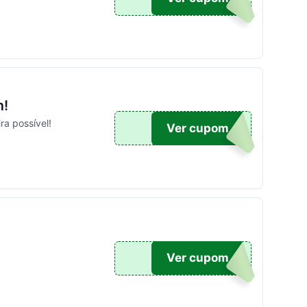
m!
a possível!
AS10
Ver cupom
S5
Ver cupom