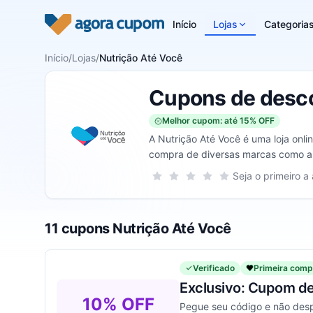
Pular para o conteúdo
Início
Lojas
Categoria
Início
/
Lojas
/
Nutrição Até Você
Cupons de desco
Melhor cupom: até 15% OFF
A Nutrição Até Você é uma loja onli
compra de diversas marcas como a nu
encontra nesta loja online também 
Sua nota para Nutrição Até Você, de
Seja o primeiro a 
1 estrela
2 estrelas
3 estrelas
4 estrelas
5 estrelas
descontos exclusivos neste site e 
11 cupons Nutrição Até Você
Verificado
Primeira comp
Exclusivo: Cupom de
10% OFF
Pegue seu código e não desp