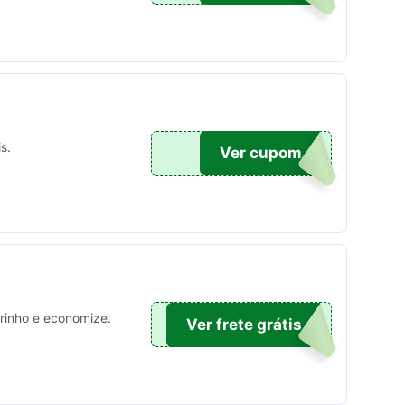
s.
10
Ver cupom
rrinho e economize.
OFF
Ver frete grátis