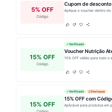
Cupom de desconto d
5% OFF
Aplique o voucher dentro do
Código
Este cupom funcionou
Este cupom não funcion
Verificado
Voucher Nutrição At
15% OFF
15% OFF válido para todo o s
Código
Este cupom funcionou
Este cupom não funcion
Verificado
Destaque
15% OFF com Código
15% OFF
Aplicável para produtos em p
Código