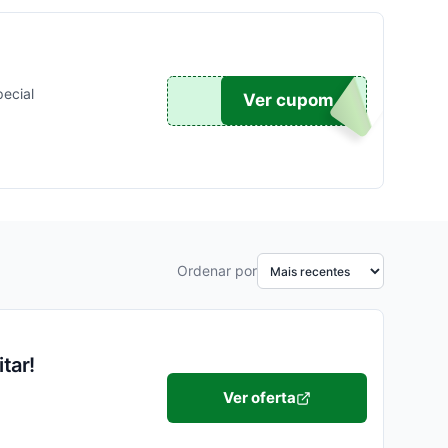
ecial
025
Ver cupom
Ordenar por
tar!
Ver oferta