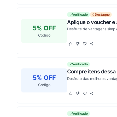
Verificado
Destaque
Aplique o voucher e
5% OFF
Desfrute de vantagens simpl
Código
Este cupom funcionou
Este cupom não funcion
Verificado
Compre itens dessa 
5% OFF
Desfrute das melhores vanta
Código
Este cupom funcionou
Este cupom não funcion
Verificado