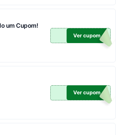
ndo um Cupom!
HO5
Ver cupom
O5
Ver cupom