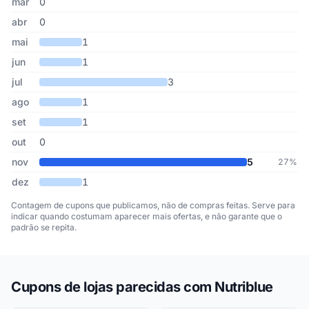
mar
0
abr
0
mai
1
jun
1
jul
3
ago
1
set
1
out
0
nov
5
27%
dez
1
Contagem de cupons que publicamos, não de compras feitas. Serve para
indicar quando costumam aparecer mais ofertas, e não garante que o
padrão se repita.
Cupons de lojas parecidas com Nutriblue