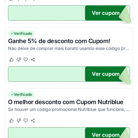
Este cupom funcionou
Este cupom não funcionou
Ver cupom
O22
Verificado
Ganhe 5% de desconto com Cupom!
Não deixe de comprar mais barato usando esse código promocional. Aplique o voucher no carrinho e poupe!
Este cupom funcionou
Este cupom não funcionou
Ver cupom
EVIP
Verificado
O melhor desconto com Cupom Nutriblue
Se houver um código promocional Nutriblue que funciona, ele estará aqui na nossa página. Pegue o voucher e confira agora!
Este cupom funcionou
Este cupom não funcionou
Ver cupom
TICO