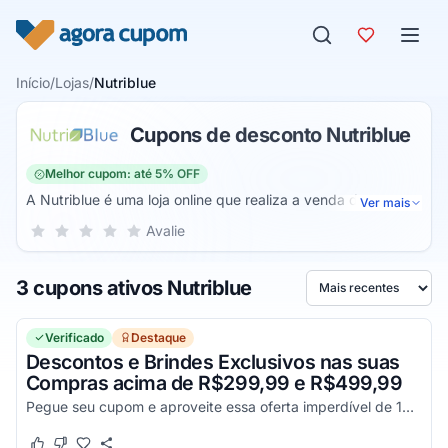
Pular para o conteúdo
Início
/
Lojas
/
Nutriblue
Cupons de desconto Nutriblue
Melhor cupom: até 5% OFF
A Nutriblue é uma loja online que realiza a venda de
Ver mais
suplementos naturais. Assim, você poderá manter a sua
Sua nota para Nutriblue, de 1 a 5 estrelas
Avalie
1 estrela
2 estrelas
3 estrelas
4 estrelas
5 estrelas
saúde e bem-estar sempre em dia com os melhores
produtos da internet. Nesta loja você encontra suplementos
3 cupons ativos Nutriblue
para várias finalidades.
Ordenar por
Verificado
Destaque
Descontos e Brindes Exclusivos nas suas
Compras acima de R$299,99 e R$499,99
Pegue seu cupom e aproveite essa oferta imperdível de 10% Off!