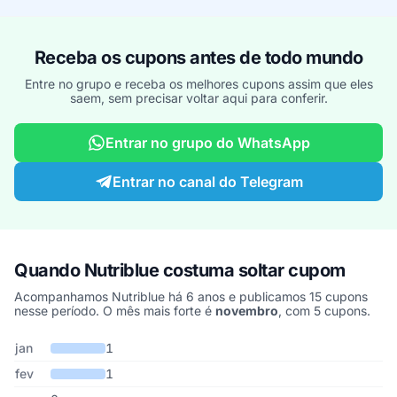
Receba os cupons antes de todo mundo
Entre no grupo e receba os melhores cupons assim que eles
saem, sem precisar voltar aqui para conferir.
Entrar no grupo do WhatsApp
Entrar no canal do Telegram
Quando Nutriblue costuma soltar cupom
Acompanhamos Nutriblue há 6 anos e publicamos 15 cupons
nesse período. O mês mais forte é
novembro
, com 5 cupons.
Cupons de Nutriblue publicados por mês, somando os últimos 6 a
Mês
Cupons publicados
Desconto médio
jan
1
fev
1