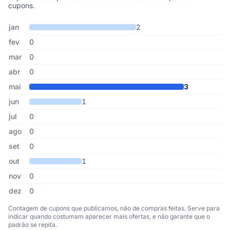
cupons.
Cupons de Niale Cosméticos publicados por mês, somando os últ
Mês
Cupons publicados
Desconto médio
jan
2
fev
0
mar
0
abr
0
mai
3
jun
1
jul
0
ago
0
set
0
out
1
nov
0
dez
0
Contagem de cupons que publicamos, não de compras feitas. Serve para
indicar quando costumam aparecer mais ofertas, e não garante que o
padrão se repita.