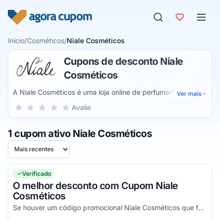
Pular para o conteúdo
Início
/
Cosméticos
/
Niale Cosméticos
Cupons de desconto Niale
Cosméticos
A Niale Cosméticos é uma loja online de perfumaria
Ver mais
especializada em acessórios anti frizz para cabelos
Sua nota para Niale Cosméticos, de 1 a 5 estrelas
Avalie
1 estrela
2 estrelas
3 estrelas
4 estrelas
5 estrelas
naturais. Nasceu em 2019 através do canal do YouTube e
desde então tem sido a preferida entre muitas pessoas.
1 cupom ativo Niale Cosméticos
Assim, você pode adquirir diversos produtos de beleza.
Ordenar por
Verificado
O melhor desconto com Cupom Niale
Cosméticos
Se houver um código promocional Niale Cosméticos que funciona, ele estará aqui na nossa página. Pegue o voucher e confira agora!