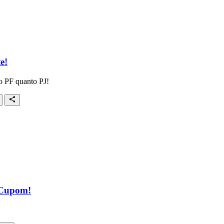
e!
to PF quanto PJ!
 Cupom!