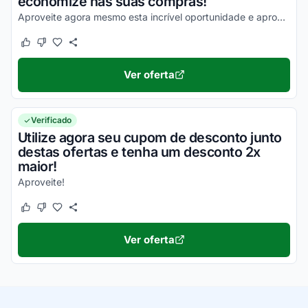
economize nas suas compras!
Aproveite agora mesmo esta incrível oportunidade e aproveite para economizar!
Este cupom funcionou
Este cupom não funcionou
Ver oferta
Verificado
Utilize agora seu cupom de desconto junto
destas ofertas e tenha um desconto 2x
maior!
Aproveite!
Este cupom funcionou
Este cupom não funcionou
Ver oferta