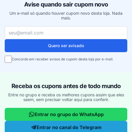
Avise quando sair cupom novo
Um e-mail só quando houver cupom novo desta loja. Nada
mais.
Seu e-mail
Quero ser avisado
Concordo em receber avisos de cupom desta loja por e-mail.
Receba os cupons antes de todo mundo
Entre no grupo e receba os melhores cupons assim que eles
saem, sem precisar voltar aqui para conferir.
Entrar no grupo do WhatsApp
Entrar no canal do Telegram