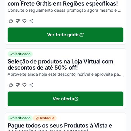
com Frete Grátis em Regiões específicas!
Consulte o regulamento dessa promoção agora mesmo e aproveite com vantagens simplesmente incríveis ainda hoje!
Este cupom funcionou
Este cupom não funcionou
Ver frete grátis
Verificado
Seleção de produtos na Loja Virtual com
descontos de até 50% off!
Aproveite ainda hoje este desconto incrível e aproveite para economizar em todas as suas compras agora mesmo!
Este cupom funcionou
Este cupom não funcionou
Ver oferta
Verificado
Destaque
Pague todos os seus Produtos à Vista e