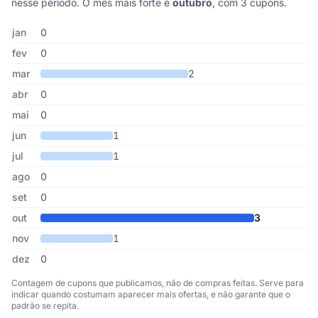
nesse período. O mês mais forte é
outubro
, com 3 cupons.
Cupons de MMPlace publicados por mês, somando os últimos 7 a
Mês
Cupons publicados
Desconto médio
jan
0
fev
0
mar
2
abr
0
mai
0
jun
1
jul
1
ago
0
set
0
out
3
nov
1
dez
0
Contagem de cupons que publicamos, não de compras feitas. Serve para
indicar quando costumam aparecer mais ofertas, e não garante que o
padrão se repita.