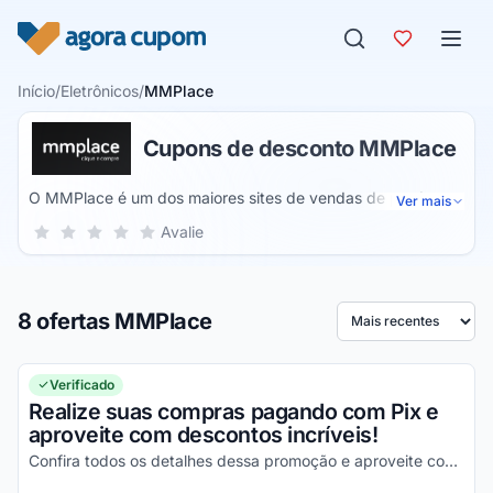
Pular para o conteúdo
Início
/
Eletrônicos
/
MMPlace
Cupons de desconto MMPlace
O MMPlace é um dos maiores sites de vendas de produtos
Ver mais
diversos e multimarcas online, onde você encontra produtos
Sua nota para MMPlace, de 1 a 5 estrelas
Avalie
1 estrela
2 estrelas
3 estrelas
4 estrelas
5 estrelas
de qualidade e com tecnologia, que vão te auxiliar no seu
dia a dia e que vão tornar sua vida muito mais pratica e
automatizada, possuindo os melhores eletrônicos do
8 ofertas MMPlace
mercado e com um preço muito mais acessível para que
Ordenar por
você tenha a melhor experiência possível.
Verificado
Realize suas compras pagando com Pix e
aproveite com descontos incríveis!
Confira todos os detalhes dessa promoção e aproveite com as melhores vantagens possíveis!