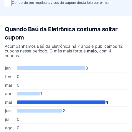
Concordo em receber avisos de cupom desta loja por e-mail.
Quando Baú da Eletrônica costuma soltar
cupom
Acompanhamos Baú da Eletrônica há 7 anos e publicamos 12
cupons nesse período. O mês mais forte é
maio
, com 4
cupons.
Cupons de Baú da Eletrônica publicados por mês, somando os últ
Mês
Cupons publicados
Desconto médio
jan
3
fev
0
mar
0
abr
1
mai
4
jun
2
jul
0
ago
0