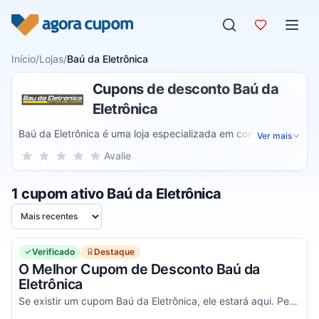
Pular para o conteúdo
Início
/
Lojas
/
Baú da Eletrônica
Cupons de desconto Baú da
Eletrônica
Baú da Eletrônica é uma loja especializada em componentes
Ver mais
eletrônicos que comercializa produtos das categorias de
Sua nota para Baú da Eletrônica, de 1 a 5 estrelas
Avalie
1 estrela
2 estrelas
3 estrelas
4 estrelas
5 estrelas
prototipagem, componentes, IoT, ferramentas, motores,
entre outras. O catálogo inclui capacitor, resistor, circuito
1 cupom ativo Baú da Eletrônica
integrado, diodo, transistor, LED, regulador de tensão,
soquete, fonte, display, jumper, protoboard.
Ordenar por
Verificado
Destaque
O Melhor Cupom de Desconto Baú da
Eletrônica
Se existir um cupom Baú da Eletrônica, ele estará aqui. Pegue seu código promocional e confira agora!