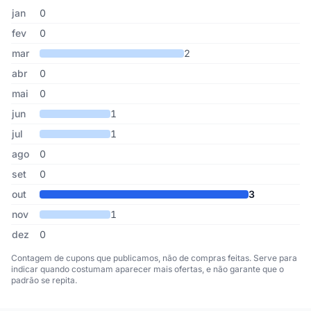
Cupons de Mixgreen publicados por mês, somando os últimos 7 a
Mês
Cupons publicados
Desconto médio
jan
0
fev
0
mar
2
abr
0
mai
0
jun
1
jul
1
ago
0
set
0
out
3
nov
1
dez
0
Contagem de cupons que publicamos, não de compras feitas. Serve para
indicar quando costumam aparecer mais ofertas, e não garante que o
padrão se repita.