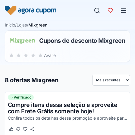
Pular para o conteúdo
Início
/
Lojas
/
Mixgreen
Cupons de desconto Mixgreen
Sua nota para Mixgreen, de 1 a 5 estrelas
Avalie
1 estrela
2 estrelas
3 estrelas
4 estrelas
5 estrelas
8 ofertas Mixgreen
Ordenar por
Verificado
Compre itens dessa seleção e aproveite
com Frete Grátis somente hoje!
Confira todos os detalhes dessa promoção e aproveite para economizar da melhor maneira possível!
Este cupom funcionou
Este cupom não funcionou