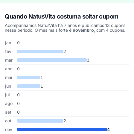
Quando NatusVita costuma soltar cupom
Acompanhamos NatusVita há 7 anos e publicamos 13 cupons
nesse período. O mês mais forte é
novembro
, com 4 cupons.
Cupons de NatusVita publicados por mês, somando os últimos 7 
Mês
Cupons publicados
Desconto médio
jan
0
fev
2
mar
3
abr
0
mai
1
jun
1
jul
0
ago
0
set
0
out
2
nov
4