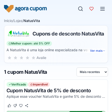
Pular para o conteúdo
Início
/
Lojas
/
NatusVita
Cupons de desconto NatusVita
Melhor cupom: até 5% OFF
A NatusVita é uma loja online especializada na venda de
Ver mais
suplementos para que você possa ter uma vida muito mais
Sua nota para NatusVita, de 1 a 5 estrelas
Avalie
1 estrela
2 estrelas
3 estrelas
4 estrelas
5 estrelas
saudável. Assim, você encontra suplementos com diversos
objetivos para melhorar o seu bem-estar através de
1 cupom NatusVita
diversos produtos.
Ordenar por
Verificado
Imperdível
Cupom NatusVita de 5% de desconto
Aplique esse voucher NatusVita e ganhe 5% de desconto em todo o site. Consulte condições e aproveite!
Este cupom funcionou
Este cupom não funcionou