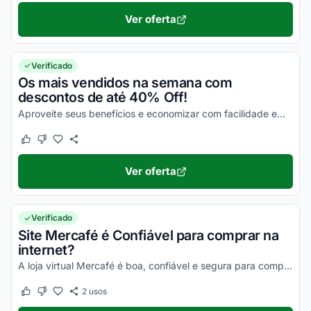
Ver oferta
Verificado
Os mais vendidos na semana com
descontos de até 40% Off!
Aproveite seus benefícios e economizar com facilidade em todas as suas compras online!
Este cupom funcionou
Este cupom não funcionou
Ver oferta
Verificado
Site Mercafé é Confiável para comprar na
internet?
A loja virtual Mercafé é boa, confiável e segura para compras online. Pesquise, confira os comentários e constate!
2
usos
Este cupom funcionou
Este cupom não funcionou