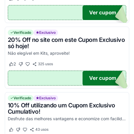
Este cupom funcionou
Este cupom não funcionou
Ver cupom
PAIS
Verificado
Exclusivo
20% Off no site com este Cupom Exclusivo
só hoje!
Não elegível em Kits, aproveite!
2
325
usos
Este cupom funcionou
Este cupom não funcionou
Ver cupom
OM20
Verificado
Exclusivo
10% Off utilizando um Cupom Exclusivo
Cumulativo!
Desfrute das melhores vantagens e economize com facilidade nas suas compras!
43
usos
Este cupom funcionou
Este cupom não funcionou