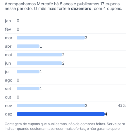
Acompanhamos Mercafé há 5 anos e publicamos 17 cupons
nesse período. O mês mais forte é
dezembro
, com 4 cupons.
Cupons de Mercafé publicados por mês, somando os últimos 5 an
Mês
Cupons publicados
Desconto médio
jan
0
fev
0
mar
3
abr
1
mai
2
jun
2
jul
1
ago
0
set
1
out
0
nov
3
42%
dez
4
Contagem de cupons que publicamos, não de compras feitas. Serve para
indicar quando costumam aparecer mais ofertas, e não garante que o