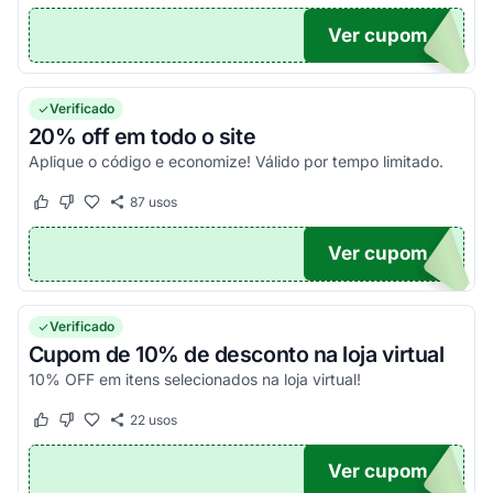
Ver cupom
UPOM
Verificado
20% off em todo o site
Aplique o código e economize! Válido por tempo limitado.
87
usos
Este cupom funcionou
Este cupom não funcionou
Ver cupom
E20
Verificado
Cupom de 10% de desconto na loja virtual
10% OFF em itens selecionados na loja virtual!
22
usos
Este cupom funcionou
Este cupom não funcionou
Ver cupom
DS