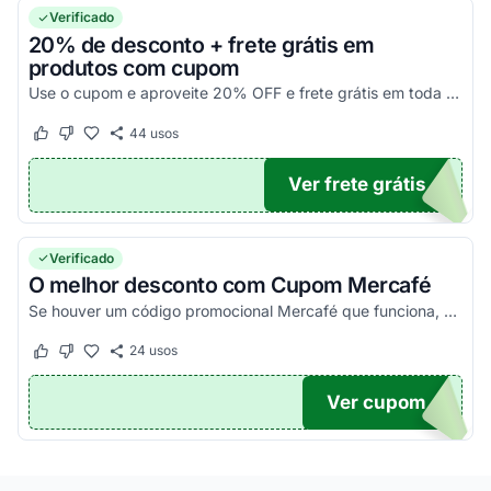
Verificado
20% de desconto + frete grátis em
produtos com cupom
Use o cupom e aproveite 20% OFF e frete grátis em toda a linha Mercafé.
44
usos
Este cupom funcionou
Este cupom não funcionou
Ver frete grátis
ES20
Verificado
O melhor desconto com Cupom Mercafé
Se houver um código promocional Mercafé que funciona, ele estará aqui na nossa página. Pegue o voucher e confira agora!
24
usos
Este cupom funcionou
Este cupom não funcionou
Ver cupom
TICO