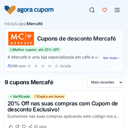
Pular para o conteúdo
Início
/
Lojas
/
Mercafé
Cupons de desconto Mercafé
Melhor cupom: até 20% OFF
A Mercafé é uma loja especializada em café e acessórios
Ver mais
como máquinas, porta-capsulas, filtros especiais e muito
Sua nota para Mercafé, de 1 a 5 estrelas
Avalie
588 usos
1 estrela
2 estrelas
3 estrelas
4 estrelas
5 estrelas
mais. Todos os produtos oferecidos no site são oficiais da
marca Três Corações Cafés e contam com extrema
9 cupons Mercafé
qualidade.
Ordenar por
Verificado
Expira em breve
20% Off nas suas compras com Cupom de
desconto Exclusivo!
Economize nas suas compras aplicando este código nos seus produtos!
20
usos