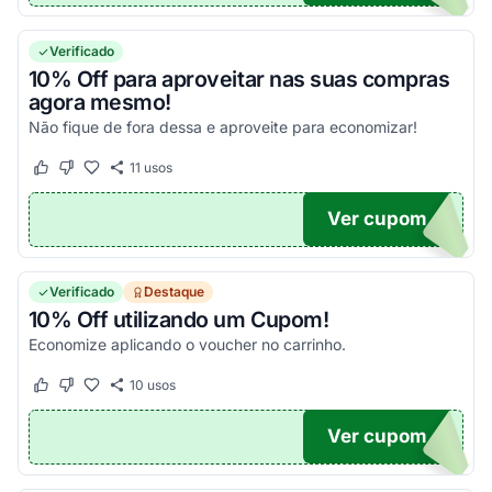
Verificado
10% Off para aproveitar nas suas compras
agora mesmo!
Não fique de fora dessa e aproveite para economizar!
11
usos
Este cupom funcionou
Este cupom não funcionou
Ver cupom
DO10
Verificado
Destaque
10% Off utilizando um Cupom!
Economize aplicando o voucher no carrinho.
10
usos
Este cupom funcionou
Este cupom não funcionou
Ver cupom
E10