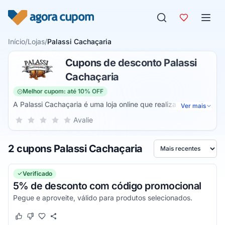
Pular para o conteúdo
Início
/
Lojas
/
Palassi Cachaçaria
Cupons de desconto Palassi
Cachaçaria
Melhor cupom: até 10% OFF
A Palassi Cachaçaria é uma loja online que realiza a venda
Ver mais
de destilados. Dessa forma, você pode encontrar as
Sua nota para Palassi Cachaçaria, de 1 a 5 estrelas
Avalie
1 estrela
2 estrelas
3 estrelas
4 estrelas
5 estrelas
melhores novidades deste setor em um único lugar. Além
disso, a loja possui ofertas exclusivas para compras online.
2 cupons Palassi Cachaçaria
Ordenar por
Verificado
5% de desconto com código promocional
Pegue e aproveite, válido para produtos selecionados.
Este cupom funcionou
Este cupom não funcionou