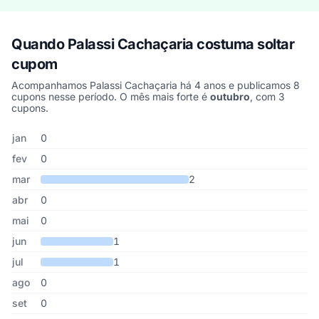
Quando Palassi Cachaçaria costuma soltar
cupom
Acompanhamos Palassi Cachaçaria há 4 anos e publicamos 8
cupons nesse período. O mês mais forte é
outubro
, com 3
cupons.
Cupons de Palassi Cachaçaria publicados por mês, somando os úl
Mês
Cupons publicados
Desconto médio
jan
0
fev
0
mar
2
abr
0
mai
0
jun
1
jul
1
ago
0
set
0