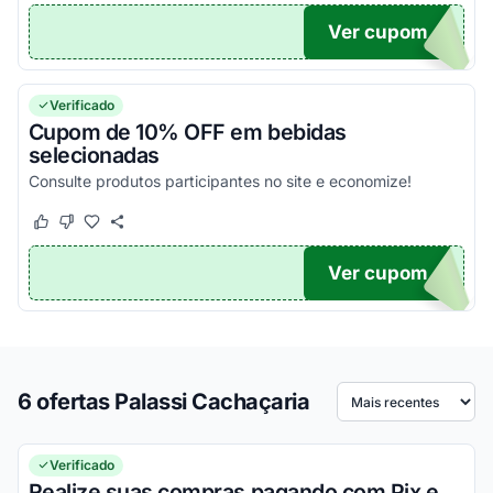
Ver cupom
SE5
Verificado
Cupom de 10% OFF em bebidas
selecionadas
Consulte produtos participantes no site e economize!
Este cupom funcionou
Este cupom não funcionou
Ver cupom
SE10
6 ofertas Palassi Cachaçaria
Ordenar por
Verificado
Realize suas compras pagando com Pix e