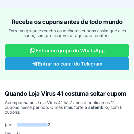
Receba os cupons antes de todo mundo
Entre no grupo e receba os melhores cupons assim que eles
saem, sem precisar voltar aqui para conferir.
Entrar no grupo do WhatsApp
Entrar no canal do Telegram
Quando Loja Vírus 41 costuma soltar cupom
Acompanhamos Loja Vírus 41 há 7 anos e publicamos 11
cupons nesse período. O mês mais forte é
setembro
, com 6
cupons.
Cupons de Loja Vírus 41 publicados por mês, somando os últimos
Mês
Cupons publicados
Desconto médio
jan
2
fev
0