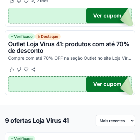
2
usos
Este cupom funcionou
Este cupom não funcionou
Ver cupom
O...
Verificado
Destaque
Outlet Loja Vírus 41: produtos com até 70%
de desconto
Compre com até 70% OFF na seção Outlet no site Loja Vírus 41. São centenas de produtos te esperando. Aproveite!
Este cupom funcionou
Este cupom não funcionou
Ver cupom
O...
9 ofertas Loja Vírus 41
Ordenar por
Verificado