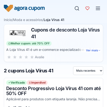
Pular para o conteúdo
Início
/
Moda e acessórios
/
Loja Vírus 41
Cupons de desconto Loja Vírus
41
Melhor cupom: até 70% OFF
A Loja Vírus 41 é um e-commerce especializado em tênis e
Ver mais
acessórios para o público masculino, feminino e infantil. O
Sua nota para Loja Vírus 41, de 1 a 5 estrelas
Avalie
1 estrela
2 estrelas
3 estrelas
4 estrelas
5 estrelas
catálogo é composto por tênis, botas, chinelos, plataformas,
mules, bolsas, bonés, meias, mochilas, pochetes, pulseiras e
2 cupons Loja Vírus 41
roupas (moletons, camisetas, jaquetas, vestidos, etc.).
Ordenar por
Verificado
Imperdível
Desconto Progressivo Loja Vírus 41 com até
50% OFF
Aplicável para produtos com etiqueta laranja. Não precisa Cupom de desconto Loja Vírus 41, pois o desconto será aplicado de forma automática. Quanto mais peças comprar, mais descon...