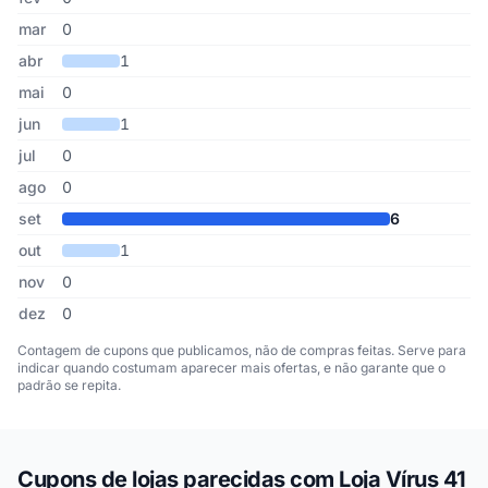
mar
0
abr
1
mai
0
jun
1
jul
0
ago
0
set
6
out
1
nov
0
dez
0
Contagem de cupons que publicamos, não de compras feitas. Serve para
indicar quando costumam aparecer mais ofertas, e não garante que o
padrão se repita.
Cupons de lojas parecidas com Loja Vírus 41