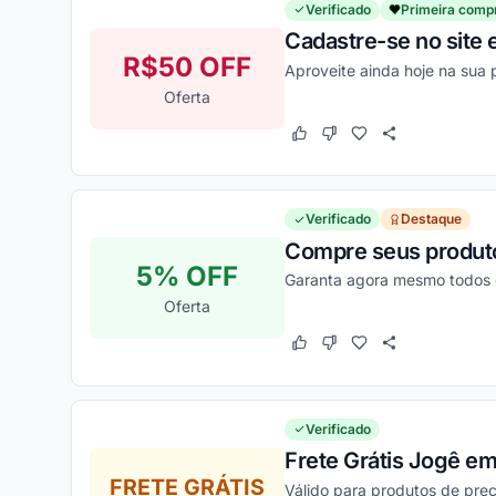
Verificado
Primeira comp
Cadastre-se no site 
R$50 OFF
Aproveite ainda hoje na sua
Oferta
Este cupom funcionou
Este cupom não funcion
Verificado
Destaque
Compre seus produto
5% OFF
Garanta agora mesmo todos 
Oferta
Este cupom funcionou
Este cupom não funcion
Verificado
Frete Grátis Jogê em
FRETE GRÁTIS
Válido para produtos de preç