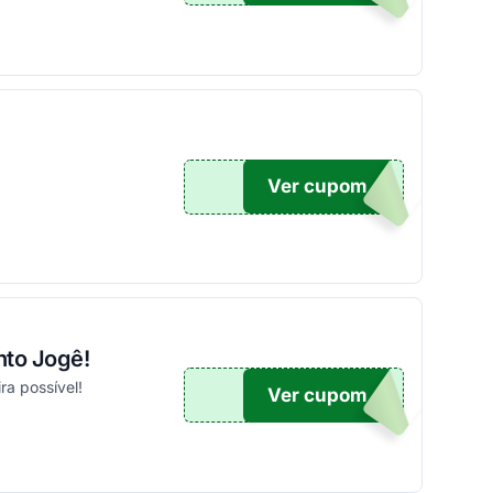
!
Ver cupom
10
nto Jogê!
a possível!
Ver cupom
GE