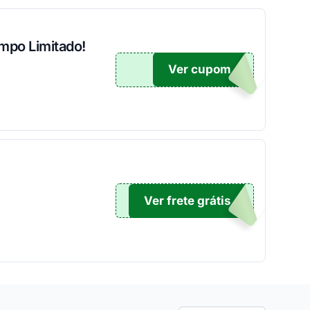
mpo Limitado!
Ver cupom
JOGE
Ver frete grátis
GE