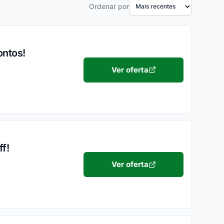
Ordenar por
ontos!
Ver oferta
f!
Ver oferta