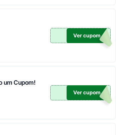
Ver cupom
JOGE
ndo um Cupom!
Ver cupom
10