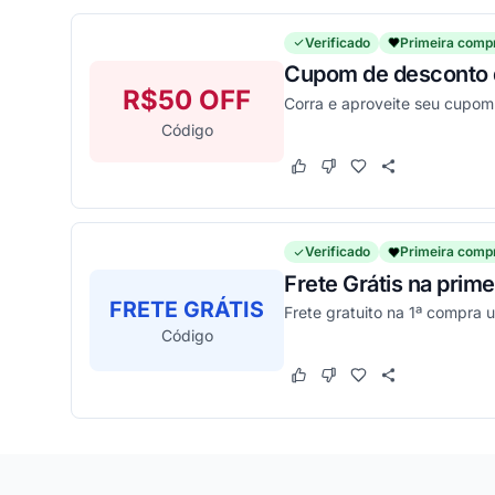
Verificado
Primeira comp
Cupom de desconto d
R$50 OFF
Corra e aproveite seu cupom 
Código
Este cupom funcionou
Este cupom não funcion
Verificado
Primeira comp
Frete Grátis na pri
FRETE GRÁTIS
Frete gratuito na 1ª compra u
Código
Este cupom funcionou
Este cupom não funcion