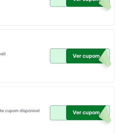
el!
Ver cupom
0OFF
te cupom disponível
Ver cupom
UPOM