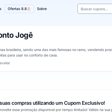
Buscar cupons e l
s
Ofertas 8.8
Sobre
Sugestões de lojas
onto Jogê
mas brasileira, sendo uma das mais famosas no ramo, vendendo prod
eitas para usar no conforto de casa.
as
avaliar
 suas compras utilizando um Cupom Exclusivo!
roveite essa promoção disponível por tempo limitado! Válido na sua