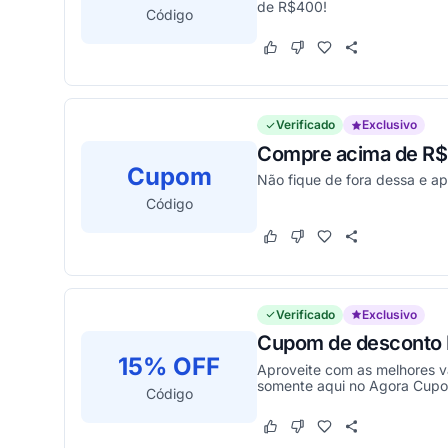
de R$400!
Código
Este cupom funcionou
Este cupom não funcion
Verificado
Exclusivo
Compre acima de R$
Cupom
Não fique de fora dessa e a
Código
Este cupom funcionou
Este cupom não funcion
Verificado
Exclusivo
Cupom de desconto E
15% OFF
Aproveite com as melhores v
somente aqui no Agora Cup
Código
Este cupom funcionou
Este cupom não funcion