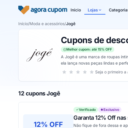
Pular para o conteúdo
Início
Lojas
Categoria
Início
/
Moda e acessórios
/
Jogê
Cupons de desc
Melhor cupom: até 15% OFF
A Jogê é uma marca de roupas ínti
ela lança novas peças lindas e perf
Sua nota para Jogê, de 1 a 5 estrel
Seja o primeiro a 
1 estrela
2 estrelas
3 estrelas
4 estrelas
5 estrelas
12 cupons Jogê
Verificado
Exclusivo
Garanta 12% Off nas
12% OFF
Não fique de fora dessa e ap