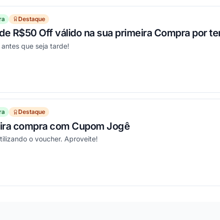
ra
Destaque
e R$50 Off válido na sua primeira Compra por te
antes que seja tarde!
ou
ra
Destaque
meira compra com Cupom Jogê
tilizando o voucher. Aproveite!
ou