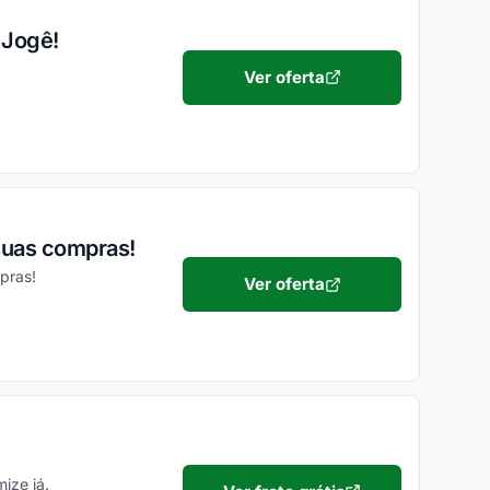
 Jogê!
Ver oferta
suas compras!
pras!
Ver oferta
ize já.