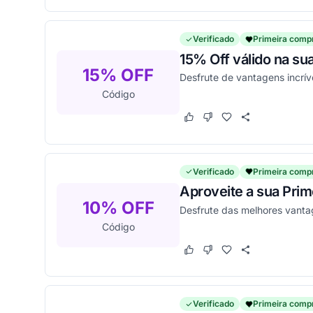
Verificado
Primeira comp
15% Off válido na su
15% OFF
Desfrute de vantagens incrív
Código
Este cupom funcionou
Este cupom não funcion
Verificado
Primeira comp
Aproveite a sua Prim
10% OFF
Desfrute das melhores vanta
Código
Este cupom funcionou
Este cupom não funcion
Verificado
Primeira comp