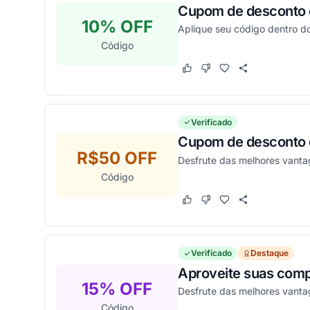
Cupom de desconto d
10% OFF
Aplique seu código dentro d
Código
Este cupom funcionou
Este cupom não funcion
Verificado
Cupom de desconto d
R$50 OFF
Desfrute das melhores vanta
Código
Este cupom funcionou
Este cupom não funcion
Verificado
Destaque
Aproveite suas comp
15% OFF
Desfrute das melhores vanta
Código