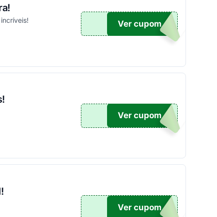
ra!
ncríveis!
Ver cupom
10
!
Ver cupom
50
!
Ver cupom
JOGE