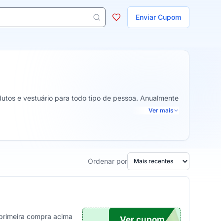
ojas
Enviar Cupom
 aparecem ao digitar 3 letras ou mais.
utos e vestuário para todo tipo de pessoa. Anualmente
Ver mais
Ordenar por
 primeira compra acima
Ver cupom
OM12