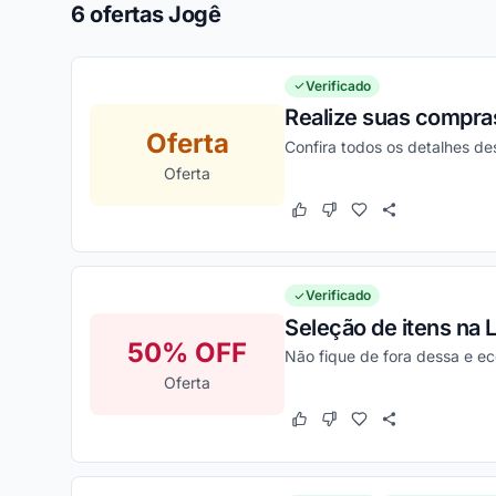
6 ofertas Jogê
Verificado
Realize suas compra
Oferta
Confira todos os detalhes d
Oferta
Este cupom funcionou
Este cupom não funcion
Verificado
Seleção de itens na 
50% OFF
Não fique de fora dessa e e
Oferta
Este cupom funcionou
Este cupom não funcion