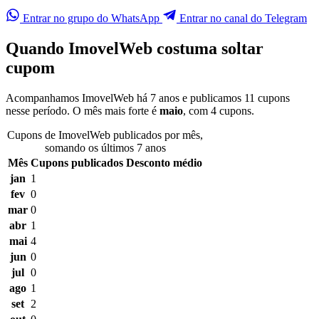
Entrar no grupo do WhatsApp
Entrar no canal do Telegram
Quando ImovelWeb costuma soltar
cupom
Acompanhamos ImovelWeb há 7 anos e publicamos 11 cupons
nesse período. O mês mais forte é
maio
, com 4 cupons.
Cupons de ImovelWeb publicados por mês,
somando os últimos 7 anos
Mês
Cupons publicados
Desconto médio
jan
1
fev
0
mar
0
abr
1
mai
4
jun
0
jul
0
ago
1
set
2