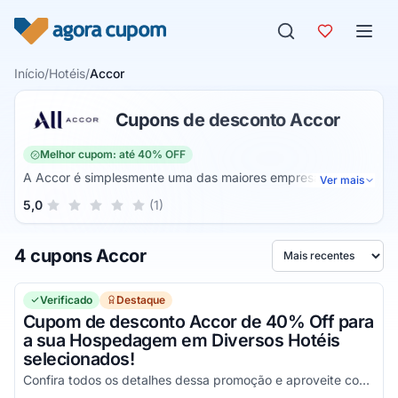
Pular para o conteúdo
Início
/
Hotéis
/
Accor
Cupons de desconto Accor
Melhor cupom: até 40% OFF
A Accor é simplesmente uma das maiores empresas no
Ver mais
ramo hoteleiro, um nome que há diversos anos busca
Sua nota para Accor, de 1 a 5 estrelas
5,0
(1)
1 estrela
2 estrelas
3 estrelas
4 estrelas
5 estrelas
satisfazer todos os seus clientes e facilitar o acesso a hotéis
de qualidade por um preço justo, atuando ao longo de sua
4 cupons Accor
trajetória através de sua plataforma online, onde você será
Ordenar por
capaz de realizar todas as suas reservas e aproveitar as
melhores promoções utilizando seus Cupons de desconto
Verificado
Destaque
Accor, garanta o seu!
Cupom de desconto Accor de 40% Off para
a sua Hospedagem em Diversos Hotéis
selecionados!
Confira todos os detalhes dessa promoção e aproveite com vantagens simplesmente incríveis!