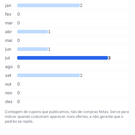
Cupons de Accor publicados por mês, somando os últimos 3 anos
Mês
Cupons publicados
Desconto médio
jan
2
fev
0
mar
0
abr
1
mai
0
jun
1
jul
3
ago
0
set
2
out
0
nov
0
dez
0
Contagem de cupons que publicamos, não de compras feitas. Serve para
indicar quando costumam aparecer mais ofertas, e não garante que o
padrão se repita.