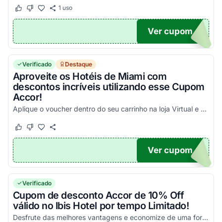
1
uso
Este cupom funcionou
Este cupom não funcionou
Ver cupom
CU
Verificado
Destaque
Aproveite os Hotéis de Miami com
descontos incríveis utilizando esse Cupom
Accor!
Aplique o voucher dentro do seu carrinho na loja Virtual e aproveite com as melhores vantagens!
Este cupom funcionou
Este cupom não funcionou
Ver cupom
SARY
Verificado
Cupom de desconto Accor de 10% Off
válido no Ibis Hotel por tempo Limitado!
Desfrute das melhores vantagens e economize de uma forma simples nas suas compras!