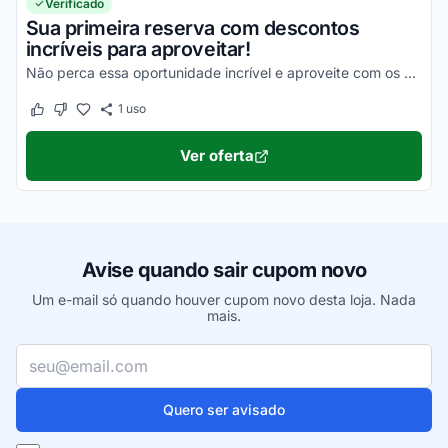
Verificado
Sua primeira reserva com descontos
incríveis para aproveitar!
Não perca essa oportunidade incrível e aproveite com os melhores descontos!
1
uso
Este cupom funcionou
Este cupom não funcionou
Ver oferta
Avise quando sair cupom novo
Um e-mail só quando houver cupom novo desta loja. Nada
mais.
Seu e-mail
Quero ser avisado