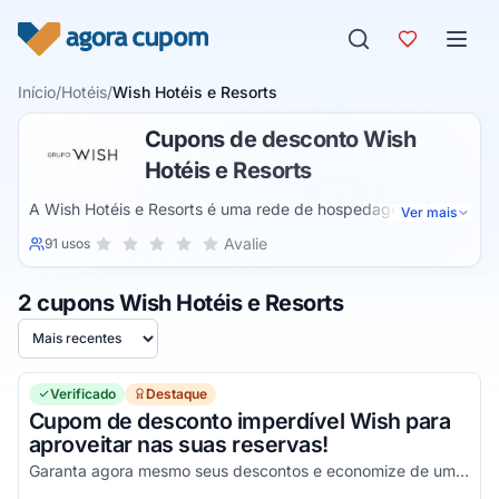
Pular para o conteúdo
Início
/
Hotéis
/
Wish Hotéis e Resorts
Cupons de desconto Wish
Hotéis e Resorts
A Wish Hotéis e Resorts é uma rede de hospedagens de
Ver mais
luxo no Brasil, oferecendo experiências diferenciadas em
Sua nota para Wish Hotéis e Resorts, de 1 a 5 estrelas
Avalie
91 usos
1 estrela
2 estrelas
3 estrelas
4 estrelas
5 estrelas
destinos turísticos renomados. Com foco em conforto, bem-
estar e atendimento de alto nível, a Wish proporciona
2 cupons Wish Hotéis e Resorts
ambientes sofisticados para momentos de descanso e lazer.
Seus resorts combinam arquitetura moderna, infraestrutura
Ordenar por
completa e uma variedade de serviços, desde gastronomia
requintada até opções de lazer para toda a família.
Verificado
Destaque
Cupom de desconto imperdível Wish para
aproveitar nas suas reservas!
Garanta agora mesmo seus descontos e economize de uma forma simples aplicando o voucher!