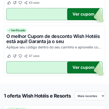
43
usos
Este cupom funcionou
Este cupom não funcionou
Ver cupom
H5
Verificado
O melhor Cupom de desconto Wish Hotéis
está aqui! Garanta ja o seu
Aplique seu código dentro do seu carrinho e aproveite com os melhores descontos!
47
usos
Este cupom funcionou
Este cupom não funcionou
Ver cupom
TICO
1 oferta Wish Hotéis e Resorts
Ordenar por